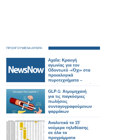
ΠΡΟΗΓΟΥΜΕΝΑ ΑΡΘΡΑ
Αχαΐα: Κραυγή
αγωνίας για τον
Οδοντωτό -«Όχι» στα
προεκλογικά
πυροτεχνήματα –
Απαίτηση για ασφαλή
λύση.
GLP-1: Ατμομηχανή
για τις παγκόσμιες
πωλήσεις
συνταγογραφούμενων
φαρμάκων
Αναλυτικά τα 15'
νούμερα τηλεθέασης
σε όλα τα
προγράμματα