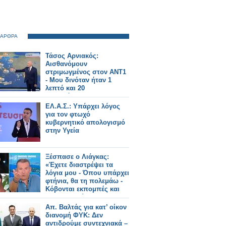
 ΑΡΘΡΑ
Τάσος Αρνιακός:
Αισθανόμουν
στριμωγμένος στον ΑΝΤ1
- Μου δινόταν ήταν 1
λεπτό και 20
δευτερόλεπτα
ΕΛ.Α.Σ.: Υπάρχει λόγος
για τον φτωχό
κυβερνητικό απολογισμό
στην Υγεία
Ξέσπασε ο Λιάγκας:
«Έχετε διαστρέψει τα
λόγια μου - Όπου υπάρχει
φτήνια, θα τη πολεμάω -
Κόβονται εκπομπές και
δεν αντικαθίστανται
Απ. Βαλτάς για κατ’ οίκον
διανομή ΦΥΚ: Δεν
αντιδρούμε συντεχνιακά –