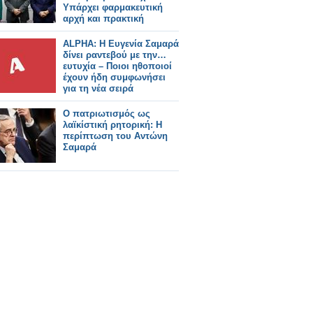
Υπάρχει φαρμακευτική
αρχή και πρακτική
ALPHA: Η Ευγενία Σαμαρά
δίνει ραντεβού με την…
ευτυχία – Ποιοι ηθοποιοί
έχουν ήδη συμφωνήσει
για τη νέα σειρά
Ο πατριωτισμός ως
λαϊκίστική ρητορική: Η
περίπτωση του Αντώνη
Σαμαρά