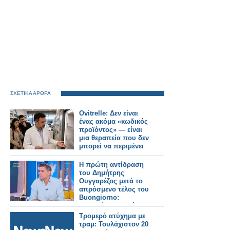
ΣΧΕΤΙΚΑ ΑΡΘΡΑ
Ovitrelle: Δεν είναι
ένας ακόμα «κωδικός
προϊόντος» — είναι
μια θεραπεία που δεν
μπορεί να περιμένει
Η πρώτη αντίδραση
του Δημήτρης
Ουγγαρέζος μετά το
απρόσμενο τέλος του
Buongiorno:
«Εννοείται πως έχω
πολλά να πω»
Τρομερό ατύχημα με
τραμ: Τουλάχιστον 20