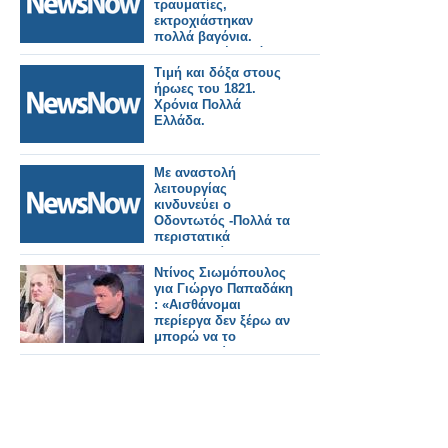
τραυματίες,
εκτροχιάστηκαν
πολλά βαγόνια.
Σοκαριστικές εικόνες.
Τιμή και δόξα στους
ήρωες του 1821.
Χρόνια Πολλά
Ελλάδα.
Με αναστολή
λειτουργίας
κινδυνεύει ο
Οδοντωτός -Πολλά τα
περιστατικά
ακινητοποίησης
συρμών στην
Ντίνος Σιωμόπουλος
ιστορική γραμμή.
για Γιώργο Παπαδάκη
: «Αισθάνομαι
περίεργα δεν ξέρω αν
μπορώ να το
διαχειριστώ – Του
οφείλω πολλά»