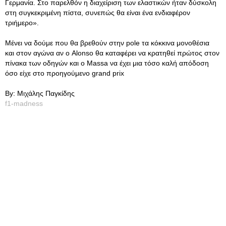
Γερμανία. Στο παρελθόν η διαχείριση των ελαστικών ήταν δύσκολη
στη συγκεκριμένη πίστα, συνεπώς θα είναι ένα ενδιαφέρον
τριήμερο».
Μένει να δούμε που θα βρεθούν στην pole τα κόκκινα μονοθέσια
και στον αγώνα αν ο Alonso θα καταφέρει να κρατηθεί πρώτος στον
πίνακα των οδηγών και ο Massa να έχει μια τόσο καλή απόδοση
όσο είχε στο προηγούμενο grand prix
Βy: Μιχάλης Παγκίδης
f1-madness