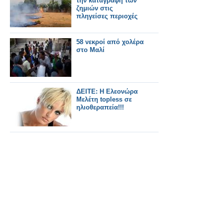
την καταγραφή των
ζημιών στις
πληγείσες περιοχές
58 νεκροί από χολέρα
στο Μαλί
ΔΕΙΤΕ: Η Ελεονώρα
Μελέτη topless σε
ηλιοθεραπεία!!!