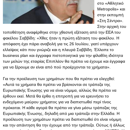
στο «Αθλητικό
Metropolis» και
στην εκπομπή
«Στη Σέντρα».
Στην αρχική του
τοποθέτηση αναφέρθηκε στην χθεσινή εξέταση από την ΕΕΑ του
φακέλου Σαββίδη: «Χθες ήταν η πρώτη εξέταση του φακέλου. Η
απόφαση έχει πάρει αναβολή για τις 26 Ιουλίου, γιατί υπάρχουν
ελλείψεις κάτι που γνώριζε και η πλευρά Σαββίδη. Έλλειπε το
business plan και έγγραφα πιστοποιητικά για την φίλαθλη ιδιότητα
των μελών της εταιρίας Επιπλέον θα πρέπει να έχουμε και έγγραφα
για να ξέρουμε αν είναι από πού προέρχονται τα χρήματα».
Για την προέλευση των χρημάτων που θα πρέπει να ελεγχθεί:
«Αυτά τα χρήματα θα πρέπει να βρίσκονται σε τράπεζα της
Ευρωπαϊκής Ένωσης για να είναι νόμιμα, αλλιώς θα πρέπει να
έρθουν εκεί. Μετά θα έρθει η επιτροπή για να ερευνήσει το
ενδεχόμενο μαύρου χρήματος για να διαπιστωθεί περί τίνος
πρόκειται
. Η κάθε αγορά θα πρέπει να γίνει μέσω τράπεζας της
Ευρωπαϊκής Ένωσης, δηλαδή από μια τράπεζα στην Ελλάδα. Η
προέλευση των χρημάτων πρέπει να διαπιστωθεί ότι είναι νόμιμη
και την απάντηση θα την έχουμε από την τράπεζα. Ούτως ή άλλως