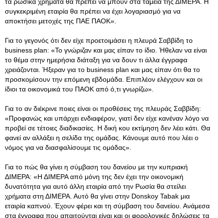
τα ρωσικά χρήματα θα πρέπει να μπουν στα ταμεία της ΔΙΜΕΡΑ. Η
συγκεκριμένη εταιρία θα πρέπει να έχει λογαριασμό για να
αποκτήσει μετοχές της ΠΑΕ ΠΑΟΚ».
Για το γεγονός ότι δεν είχε προετοιμάσει η πλευρά Σαββίδη το
business plan: «Το γνώριζαν και μας είπαν το ίδιο. Ήθελαν να είναι
το θέμα στην ημερήσια διάταξη για να δουν τι άλλα έγγραφα
χρειάζονται. Ήξεραν για το business plan και μας είπαν ότι θα το
προσκομίσουν την επόμενη εβδομάδα. Επιπλέον ελέγχουν και οι
ίδιοι τα οικονομικά του ΠΑΟΚ από ό,τι γνωρίζω».
Για το αν διέκρινε ποιες είναι οι προθέσεις της πλευράς Σαββίδη:
«Προφανώς και υπάρχει ενδιαφέρον, γιατί δεν είχε κανέναν λόγο να
προβεί σε τέτοιες διαδικασίες. Η δική κου εκτίμηση δεν λέει κάτι. Θα
φανεί αν αλλάξει η σελίδα της ομάδας. Κάνουμε αυτό που λέει ο
νόμος για να διασφαλίσουμε τις ομάδας».
Για το πώς θα γίνει η σύμβαση του δανείου με την κυπριακή
ΔΙΜΕΡΑ: «Η ΔΙΜΕΡΑ από μόνη της δεν έχει την οικονομική
δυνατότητα για αυτό άλλη εταιρία από την Ρωσία θα στείλει
χρήματα στη ΔΙΜΕΡΑ. Αυτό θα γίνει στην Donskoy Tabak μια
εταιρία καπνού. Έχουν φέρει και τη σύμβαση του δανείου. Ανάμεσα
στα έγγραφα που απαιτούνται είναι και οι φορολογικές δηλώσεις τα