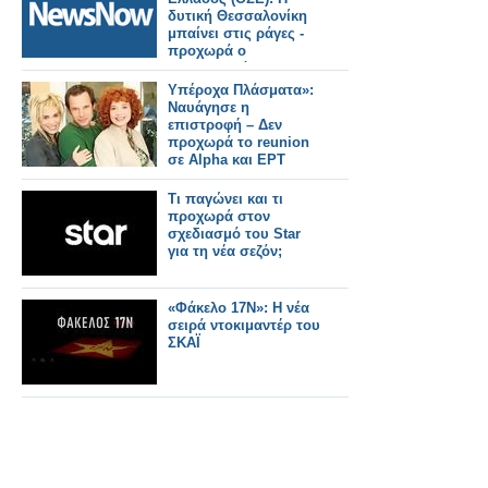
δυτική Θεσσαλονίκη
μπαίνει στις ράγες -
προχωρά ο
Προαστιακός και η
σύνδεση με το λιμάνι.
Υπέροχα Πλάσματα»:
Ναυάγησε η
επιστροφή – Δεν
προχωρά το reunion
σε Alpha και ΕΡΤ
Τι παγώνει και τι
προχωρά στον
σχεδιασμό του Star
για τη νέα σεζόν;
«Φάκελο 17Ν»: Η νέα
σειρά ντοκιμαντέρ του
ΣΚΑΪ