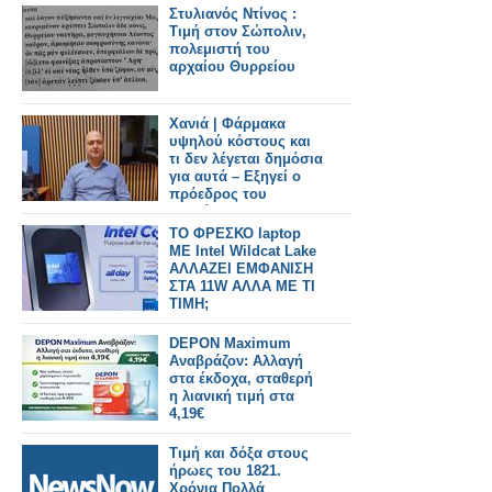
Στυλιανός Ντίνος :
Τιμή στον Σώπολιν,
πολεμιστή του
αρχαίου Θυρρείου
Χανιά | Φάρμακα
υψηλού κόστους και
τι δεν λέγεται δημόσια
για αυτά – Εξηγεί ο
πρόεδρος του
Συλλόγου
Φαρμακοποιών
TO ΦΡΕΣΚΟ laptop
Μανώλης
ΜΕ Intel Wildcat Lake
Κατσαράκης
ΑΛΛΑΖΕΙ ΕΜΦΑΝΙΣΗ
ΣΤΑ 11W ΑΛΛΑ ΜΕ ΤΙ
ΤΙΜΗ;
DEPON Maximum
Αναβράζον: Αλλαγή
στα έκδοχα, σταθερή
η λιανική τιμή στα
4,19€
Τιμή και δόξα στους
ήρωες του 1821.
Χρόνια Πολλά