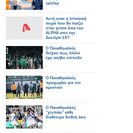
τρέιλερ
Αυτή ειναι η Ισπανική
σειρά που θα παιζει
στην prime time του
ALPHA απο την
Δευτέρα 13/7
Ο Παναθηναϊκός
δείχνει πως πλέον
έχει ανέβει επίπεδο
Ο Παναθηναϊκός
προχωράει για τον
αμυντικό
Ο Παναθηναϊκός
"χτυπάει" κάθε
διαθέσιμο διεθνή άσο