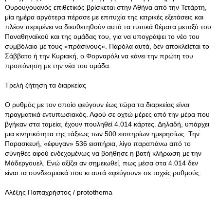
Ουρουγουανός επιθετικός βρίσκεται στην Αθήνα από την Τετάρτη,
μία ημέρα αργότερα πέρασε με επιτυχία της ιατρικές εξετάσεις και
πλέον περιμένει να διευθετηθούν αυτά τα τυπικά θέματα μεταξύ του
Παναθηναϊκού και της ομάδας του, για να υπογράψει το νέο του
συμβόλαιο με τους «πράσινους». Παρόλα αυτά, δεν αποκλείεται το
Σάββατο ή την Κυριακή, ο Φορναρόλι να κάνει την πρώτη του
προπόνηση με την νέα του ομάδα.
Τρελή ζήτηση τα διαρκείας
Ο ρυθμός με τον οποίο φεύγουν έως τώρα τα διαρκείας είναι
πραγματικά εντυπωσιακός. Αφού σε οχτώ μέρες από την μέρα που
βγήκαν στα ταμεία, έχουν πουληθεί 4.014 κάρτες. Δηλαδή, υπάρχει
μια κινητικότητα της τάξεως των 500 εισιτηρίων ημερησίως. Την
Παρασκευή, «έφυγαν» 536 εισιτήρια, λίγο παραπάνω από το
σύνηθες αφού ενδεχομένως να βοήθησε η βατή κλήρωση με την
Μάδεργουελ. Ενώ αξίζει αν σημειωθεί, πως μέσα στα 4.014 δεν
είναι τα συνδεσμιακά που κι αυτά «φεύγουν» σε ταχείς ρυθμούς.
Αλέξης Παπαχρήστος / protothema