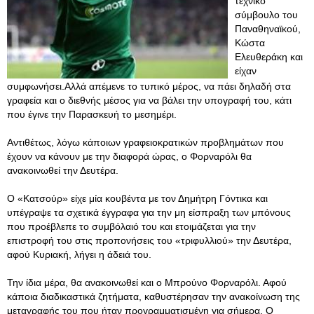
τεχνικό
σύμβουλο του
Παναθηναϊκού,
Κώστα
Ελευθεράκη και
είχαν
συμφωνήσει.Αλλά απέμενε το τυπικό μέρος, να πάει δηλαδή στα
γραφεία και ο διεθνής μέσος για να βάλει την υπογραφή του, κάτι
που έγινε την Παρασκευή το μεσημέρι.
Αντιθέτως, λόγω κάποιων γραφειοκρατικών προβλημάτων που
έχουν να κάνουν με την διαφορά ώρας, ο Φορναρόλι θα
ανακοινωθεί την Δευτέρα.
Ο «Κατσούρ» είχε μία κουβέντα με τον Δημήτρη Γόντικα και
υπέγραψε τα σχετικά έγγραφα για την μη είσπραξη των μπόνους
που προέβλεπε το συμβόλαιό του και ετοιμάζεται για την
επιστροφή του στις προπονήσεις του «τριφυλλιού» την Δευτέρα,
αφού Κυριακή, λήγει η άδειά του.
Την ίδια μέρα, θα ανακοινωθεί και ο Μπρούνο Φορναρόλι. Αφού
κάποια διαδικαστικά ζητήματα, καθυστέρησαν την ανακοίνωση της
μεταγραφής του που ήταν προγραμματισμένη για σήμερα
. Ο