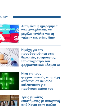
 ΑΡΘΡΑ
Αυτή είναι η ημερομηνία
που αποφάσισαν τα
μεγάλα κανάλια για τη
«μάχη» της prime time
Η μάχη για την
προσβασιμότητα στις
θεραπείες γονιμότητας:
Στο στόχαστρο του
φαρμακευτικού κόσμου οι
πρακτικές της εταιρείας
Merck
Νίκη για τους
φαρμακοποιούς στη μάχη
απέναντι σε αλυσίδα
καλλυντικών για
παράνομη χρήση του
πράσινου σταυρού
Τρεις γυναίκες
επιστήμονες με καταγωγή
από Χανιά στην πρώτη