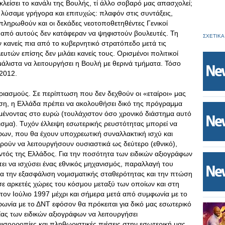
 κλείσει το κανάλι της Βουλής, τί άλλο σοβαρό μας απασχολεί;
ύσαμε γρήγορα και επιτυχώς: πλαφόν στις συντάξεις,
πληρωθούν και οι δεκάδες νεοτοποθετηθέντες Γενικοί
ί από αυτούς δεν κατάφεραν να ψηφιστούν βουλευτές. Τη
ΣΧΕΤΙΚΑ
 κανείς πια από το κυβερνητικό στρατόπεδο μετά τις
υτών επίσης δεν μιλάει κανείς τους. Ορισμένοι πολιτικοί
λιστα να λειτουργήσει η Βουλή με θερινά τμήματα. Τόσο
2012.
ριασμούς. Σε περίπτωση που δεν δεχθούν οι «εταίροι» μας
η, η Ελλάδα πρέπει να ακολουθήσει δικό της πρόγραμμα
νοντας στο ευρώ (τουλάχιστον όσο χρονικό διάστημα αυτό
μισμα). Τυχόν έλλειψη εσωτερικής ρευστότητας μπορεί να
άφων, που θα έχουν υποχρεωτική συναλλακτική ισχύ και
ορούν να λειτουργήσουν ουσιαστικά ως δεύτερο (εθνικό),
ντός της Ελλάδος. Για την ποσότητα των ειδικών αξιογράφων
ι να ισχύσει ένας εθνικός μηχανισμός, παραλλαγή του
για την εξασφάλιση νομισματικής σταθερότητας και την πτώση
σε αρκετές χώρες του κόσμου μεταξύ των οποίων και στη
τον Ιούλιο 1997 μέχρι και σήμερα μετά από συμφωνία με το
φωνία με το ΔΝΤ εφόσον θα πρόκειται για δικό μας εσωτερικό
ας των ειδικών αξιογράφων να λειτουργήσει
ισορροπίες και πληθωριστικές πιέσεις στην εσωτερική μας