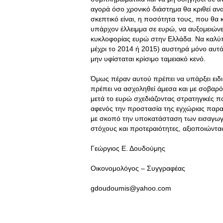
αγορά όσο χρονικό διάστημα θα κριθεί αν
σκεπτικό είναι, η ποσότητα τους, που θα κρ
υπάρχον έλλειμμα σε ευρώ, να αυξομειώνε
κυκλοφορίας ευρώ στην Ελλάδα. Να καλύπτ
μέχρι το 2014 ή 2015) αυστηρά μόνο αυτό
μην υφίσταται κρίσιμο ταμειακό κενό.
Όμως πέραν αυτού πρέπει να υπάρξει ειδι
πρέπει να ασχοληθεί άμεσα και με σοβαρό
μετά το ευρώ σχεδιάζοντας στρατηγικές π
αφενός την προστασία της εγχώριας παρα
με σκοπό την υποκατάσταση των εισαγωγώ
στόχους και προτεραιότητες, αξιοποιώντας
Γεώργιος Ε. Δουδούμης
Οικονομολόγος – Συγγραφέας
gdoudoumis@yahoo.com