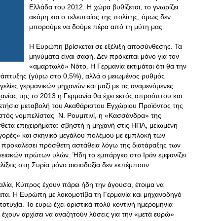
Ελλάδα του 2012. Η χώρα βυθίζεται, το γνωρίζει
ακόμη και ο τελευταίος της πολίτης, όμως δεν
μπορούμε να δούμε πέρα από τη μύτη μας.
Η Ευρώπη βρίσκεται σε εξέλιξη αποσύνθεσης. Τα
μηνύματα είναι σαφή. Δεν πρόκειται μόνο για τον
«αμαρτωλό» Νότο. Η Γερμανία εκτιμάται ότι θα την
νάπτυξης (γύρω στο 0,5%), αλλά ο μειωμένος ρυθμός
γελίες γερμανικών μηχανών και μαζί με τις αναμενόμενες
ανίας της το 2013 η Γερμανία θα έχει εκτός απροόπτου και
ετήσια μεταβολή του Ακαθάριστου Εγχώριου Προϊόντος της
ωστός νομπελίστας Ν. Ρουμπινί, η «Κασσάνδρα» της
θετα επιχειρήματα: σβηστή η μηχανή στις ΗΠΑ, μειωμένη
γορές» και σκηνικό μεγάλου πολέμου με εμπλοκή των
α προκαλέσει πρόσθετη αστάθεια λόγω της διατάραξης των
ργειακών πρώτων υλών. Ήδη το εμπάργκο στο Ιράν εμφανίζει
ελίξεις στη Συρία μόνο αισιοδοξία δεν εκπέμπουν.
ταλία, Κύπρος έχουν πάρει ήδη την άγουσα, έτοιμα να
α. Η Ευρώπη με λοκομοτίβα τη Γερμανία και μηχανοδηγό
ποτυχία. Το ευρώ έχει οριστικά πολύ κοντινή ημερομηνία
ί) έχουν αρχίσει να αναζητούν λύσεις για την «μετά ευρώ»