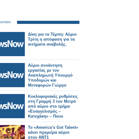
 ΑΡΘΡΑ
Δίκη για τα Τέμπη: Αύριο
Τρίτη η απόφαση για τα
αιτήματα αναβολής.
Αύριο συνάντηση
εργασίας με τον
Αναπληρωτή Υπουργό
Υποδομών και
Μεταφορών Γιώργο
Κώτσηρα θα έχει ο
Κωνσταντίνος
Κυκλοφοριακές ρυθμίσεις
Γκιουλέκας.
στη Γραμμή 3 του Μετρό
από αύριο στο τμήμα
«Ευαγγελισμός –
Κατεχάκη» – Ποιοι
σταθμοί θα κλείνουν στις
21:40.
Το «America’s Got Talent»
κάνει πρεμιέρα αύριο
στον ΑΝΤ1