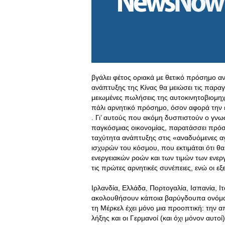
βγάλει φέτος οριακά με θετικό πρόσημο α
ανάπτυξης της Κίνας θα μειώσει τις παραγ
μειωμένες πωλήσεις της αυτοκινητοβιομηχ
πάλι αρνητικό πρόσημο, όσον αφορά την 
. Γι’ αυτούς που ακόμη δυσπιστούν ο γν
παγκόσμιας οικονομίας, παρατάσσει πρόσ
ταχύτητα ανάπτυξης στις «αναδυόμενες α
ισχυρών του κόσμου, που εκτιμάται ότι θ
ενεργειακών ροών και των τιμών των ενε
τις πρώτες αρνητικές συνέπειες, ενώ οι εξ
Ιρλανδία, Ελλάδα, Πορτογαλία, Ισπανία, Ι
ακολουθήσουν κάποια βαρύγδουπα ονόματ
τη Μέρκελ έχει μόνο μια προοπτική: την α
λήξης και οι Γερμανοί (και όχι μόνον αυτο