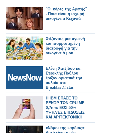
"Οι κόρες της Αρετής"
- Ποια είναι η ισχυρή
οικογένεια Κεχαγιά
Χτίζοντας μια υγιεινή
και ισορροπημένη
διατροφή για την
οικογένειά μου.
Ελένη Χατζίδου και
Ετεοκλής Παύλου
έριξαν οριστικά την
αυλαία στο
Breakfast@star:
Εύχομαι καλύτερες
μέρες για την
Η IBM ΕΠΑΣΕ ΤΟ
τηλεόραση
ΡΕΚΟΡ ΤΩΝ CPU ΜΕ
0,7nm: ΕΩΣ 50%
ΥΨΗΛΈΣ ΕΠΙΔΟΣΕΙΣ
ΚΑΙ ΑΡΙΤΕΚΤΟΝΙΚΗ
NanoStack ΣΕ 3D
«Νόμοι της καρδιάς»:
Αυτή είναι η νέα