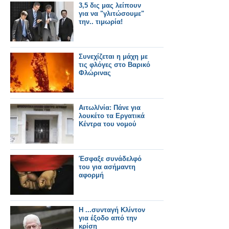
3,5 δις μας λείπουν
για να "γλιτώσουμε"
την.. τιμωρία!
Συνεχίζεται η μάχη με
τις φλόγες στο Βαρικό
Φλώρινας
Αιτωλ/νία: Πάνε για
λουκέτο τα Εργατικά
Κέντρα του νομού
Έσφαξε συνάδελφό
του για ασήμαντη
αφορμή
Η ...συνταγή Κλίντον
για έξοδο από την
κρίση