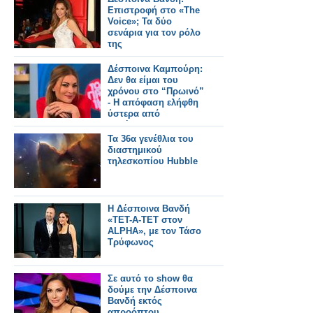
Επιστροφή στο «The
Voice»; Τα δύο
σενάρια για τον ρόλο
της
Δέσποινα Καμπούρη:
Δεν θα είμαι του
χρόνου στο “Πρωινό”
- Η απόφαση ελήφθη
ύστερα από
συζήτηση με το
κανάλι
Τα 36α γενέθλια του
διαστημικού
τηλεσκοπίου Hubble
Η Δέσποινα Βανδή
«ΤΕΤ-Α-ΤΕΤ στον
ALPHA», με τον Τάσο
Τρύφωνος
Σε αυτό το show θα
δούμε την Δέσποινα
Βανδή εκτός
απροόπτου...