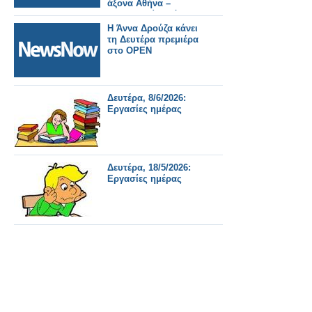
άξονα Αθήνα –
Θεσσαλονίκη λόγω
έργων του ΟΣΕ.
Η Άννα Δρούζα κάνει
τη Δευτέρα πρεμιέρα
στο OPEN
Δευτέρα, 8/6/2026:
Εργασίες ημέρας
Δευτέρα, 18/5/2026:
Εργασίες ημέρας