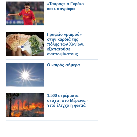
«Ταύρος» ο Γκρέκο
και υπογράφει
Γραφείο «μαϊμού»
στην καρδιά της
πόλης των Χανίων,
εξαπατούσε
ανυποψίαστους
υπερχρεωμένους
καταναλωτές
Ο καιρός σήμερα
1.500 στρέμματα
στάχτη στο Μέρωνα -
Υπό έλεγχο η φωτιά