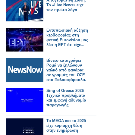
Απογευματινή Ζώνη:
ανάγκης σύμφωνα με
Το «Live News» είχε
έρευνα.
τον πρώτο λόγο
Εντυπωσιακή αύξηση
κερδοφορίας στη
φετινή Eurovision μας
λέει η ΕΡΤ ότι είχε...
Βίντεο καταγράφει
Ρομά να ξηλώνουν
χαλκό από φανάρια
σε γραμμές του ΟΣΕ
στα Παλαιοφάρσαλα.
Sing of Greece 2026 –
Τεχνικά προβλήματα
και εμφανή αδυναμία
παραγωγής
Το MEGA και το 2025
είχε κυρίαρχη θέση
στην ενημέρωση