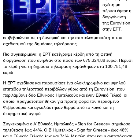
σχέση με
πέρυσι έφερε η
διοργάνωση
της Eurovision
στην ΕΡΤ,
επιβεβαιώνοντας τη δυναμική και την αποτελεσματικότητα του
σχεδιασμού της δημόσιας τηλεόρασης.
Πιο συγκεκριμένα, η ΕΡΤ κατέγραψε κέρδη από τη φετινή
διοργάνωση που ανήλθαν στο ποσό των 675.324,88 ευρώ. Πέρυσι
τα κέρδη για τη δημόσια τηλεόραση κυμάνθηκαν στα 100.751,48
ευρώ.
Η ΕΡΤ σχεδίασε και παρουσίασε ένα ολοκληρωμένο και υψηλού
επιπέδου τηλεοπτικό περιβάλλον γύρω από τη Eurovision, που
περιλάμβανε δύο Εθνικούς Ημιτελικούς και έναν Εθνικό Τελικό, οι
οποίοι πραγματοποιήθηκαν για πρώτη φορά τον περασμένο
Φεβρουάριο και αγκαλιάστηκαν θερμά από το κοινό και τη
διαφημιστική αγορά.
Συγκεκριμένα ο Α’ Εθνικός Ημιτελικός «Sign for Greece» σημείωσε
τηλεθέαση έως 44%. Ο Β’ Ημιτελικός «Sign for Greece» έως 48%
και ο Εθνικός Τελικός έως και 74%. Μεγάλη ήταν και η ανταπόκριση