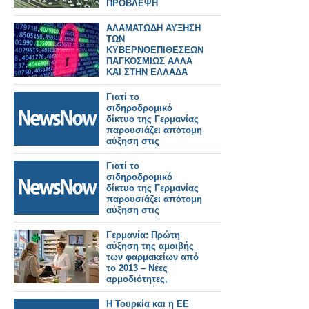
ΠΡΟΒΛΕΨΗ
ΑΛΑΜΑΤΩΔΗ ΑΥΞΗΣΗ
ΤΩΝ
ΚΥΒΕΡΝΟΕΠΙΘΕΣΕΩΝ
ΠΑΓΚΟΣΜΙΩΣ ΑΛΛΑ
ΚΑΙ ΣΤΗΝ ΕΛΛΑΔΑ
Γιατί το
σιδηροδρομικό
δίκτυο της Γερμανίας
παρουσιάζει απότομη
αύξηση στις
εγκληματικές
επιθέσεις.
Γιατί το
σιδηροδρομικό
δίκτυο της Γερμανίας
παρουσιάζει απότομη
αύξηση στις
εγκληματικές
επιθέσεις.
Γερμανία: Πρώτη
αύξηση της αμοιβής
των φαρμακείων από
το 2013 – Νέες
αρμοδιότητες,
τηλεϊατρική και
υπηρεσίες
Η Τουρκία και η ΕΕ