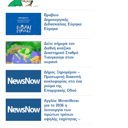
Βραβειο
Δημιουργικής
Διδασκαλίας Εύρηκα
Εύρηκα
Δείτε σήμερα τον
Διεθνή κινέζικο
Διαστημικό Σταθμό
Τιανγκονγκ στον
ουρανό
Δήμος Ξηρομέρου –
Προσωρινή διακοπή
κυκλοφορίας στο ένα
ρεύμα της
Επαρχιακής Οδού
Μύτικα – Παλαίρου.
Αγγλία: Μετατίθεται
για το 2036 η
λειτουργία των
πρώτων τρένων
υψηλής ταχύτητας –
Υπερβάσεις 107 δισ.