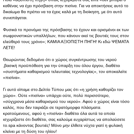
καθένας να έχει πρόσβαση στην πισίνα. Για να αποκτήσεις αυτό το
δικαίωμα θα πρέπει να τα έχεις καλά με τη διοίκηση, με ότι αυτό
συνεπάγεται.
Φυσικά το προνόμιο της πρόσβασης το έχουν και ορισμένοι εκ των
σωφρονιστικών υπαλλήλων, που κάνουν εκεί τις βουτιές τους στον
ελεύθερό τους χρόνο»; ΚΑΜΙΑ ΑΞΙΟΠΙΣΤΗ ΠΗΓΗ! Κι εδώ ΨΕΜΑΤΑ
ΛΕΤΕ!
Θεωρώντας δεδομένο ότι ο χώρος συγκέντρωσης του νερού
,βασική προϋπόθεση για την ύπαρξη του όλου έργου, διαθέτει
«συστήματα καθαρισμού τελευταίας τεχνολογίας», τον αποκαλείτε
«πισίνα».
Γι αυτό είπαμε στο Δελτίο Τύπου μας ότι «η χρήση καθορίζει τον
χώρο». Ούτε «πισίνα» υπάρχει ούτε, πολύ περισσότερο,
«σύγχρονα μέσα καθαρισμού του νερού». Αφού ο χώρος είναι τόσο
καλός, που δεν ταιριάζει σε τερατόμορφα πλάσματα.
κρατούμενους, αφού η «πισίνα» διαθέτει όλα αυτά τα οποία
ισχυρίζεστε ότι διαθέτει, σας καλούμε ευχαρίστως να απολαύσετε
το.spa κάνοντας βουτιές! Μόνο μην έλθετε νύχτα γιατί η φυλακή
κλείνει με τη δύση του ηλίου!