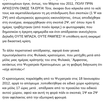
κρατουμένων έγινε, όντως, τον Μάρτιο του 2011, ΠΟΛΥ ΠΡΙΝ
ΑΡΧΙΣΟΥΝ ΟΜΩΣ ΤΑ ΕΡΓΑ! Τότε, έκοψαν δυο κάγκελα από το κελί
τους και εκμεταλλευόμενοι τη μη επάνδρωση δυο σκοπιών (1 Ψ και
2Ψ) από εξωτερικούς φρουρούς-εικονολήπτες, όπως αποδείχθηκε
στη συνέχεια, αναρριχήθηκαν στη σκοπιά 2Ψ, απ' όπου πριν 6
ημέρες τραβήχτηκαν (από ποιόν άραγε;) οι φωτογραφίες που
δημοσιεύει η έγκριτη εφημερίδα και έτσι απέδρασαν ανενόχλητοι.
Δηλαδή ΟΥΤΕ ΜΠΑΖΑ, ΟΥΤΕ ΡΑΜΠΕΣ! Η υπόθεση αυτή εκκρεμεί
για δικαστική κρίση.
Το άλλο περιστατικό απόδρασης, αφορά έναν γενικά
πρωτοέγκλειστο στις Φυλακές κρατούμενο, που μετήχθη μετά από
μόλις μιας ημέρας κράτησής του στις Φυλακές ‘ Άμφισσας,
εκτάκτως στο Ψυχιατρείο Κρατουμένων, με τη φοβερή διάγνωση ότι
«είχε αϋπνίες»!
Ο κρατούμενος παρελήφθη από το Ψυχιατρείο στις 18 Ιανουαρίου
2012, αργά το απόγευμα ,τοποθετήθηκε σε ειδικό χώρο κράτησης
και μόλις 17 ώρες μετά , απέδρασε από το προαύλιο του ειδικού
αυτού χώρου, αφού και αυτή τη φορά πάλι οι σκοπιές 1Ψ και 2Ψ
ήταν αφύλακτες από την εξωτερική φρουρά.