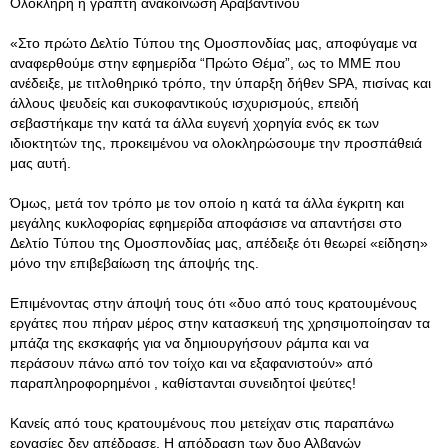
Ολόκληρη η γραπτή ανακοίνωση Αραβαντινού
«Στο πρώτο Δελτίο Τύπου της Ομοσπονδίας μας, αποφύγαμε να
αναφερθούμε στην εφημερίδα “Πρώτο Θέμα”, ως το ΜΜΕ που
ανέδειξε, με τιτλοθηρικό τρόπο, την ύπαρξη δήθεν SPA, πισίνας και
άλλους ψευδείς και συκοφαντικούς ισχυρισμούς, επειδή
σεβαστήκαμε την κατά τα άλλα ευγενή χορηγία ενός εκ των
ιδιοκτητών της, προκειμένου να ολοκληρώσουμε την προσπάθειά
μας αυτή.
Όμως, μετά τον τρόπο με τον οποίο η κατά τα άλλα έγκριτη και
μεγάλης κυκλοφορίας εφημερίδα αποφάσισε να απαντήσει στο
Δελτίο Τύπου της Ομοσπονδίας μας, απέδειξε ότι θεωρεί «είδηση»
μόνο την επιβεβαίωση της άποψής της.
Επιμένοντας στην άποψή τους ότι «δυο από τους κρατουμένους
εργάτες που πήραν μέρος στην κατασκευή της χρησιμοποίησαν τα
μπάζα της εκσκαφής για να δημιουργήσουν ράμπα και να
περάσουν πάνω από τον τοίχο και να εξαφανιστούν» από
παραπληροφορημένοι , καθίστανται συνειδητοί ψεύτες!
Κανείς από τους κρατουμένους που μετείχαν στις παραπάνω
εργασίες δεν απέδρασε. Η απόδραση των δυο Αλβανών