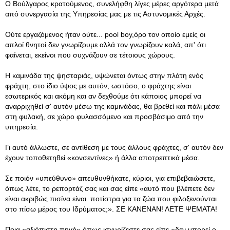
Ο Βούλγαρος κρατούμενος, συνελήφθη λίγες μέρες αργότερα μετά
από συνεργασία της Υπηρεσίας μας με τις Αστυνομικές Αρχές.
Ούτε εργαζόμενος ήταν ούτε... pool boy,όρο τον οποίο εμείς οι
απλοί θνητοί δεν γνωρίζουμε αλλά τον γνωρίζουν καλά, απ' ότι
φαίνεται, εκείνοι που συχνάζουν σε τέτοιους χώρους.
Η καμινάδα της ψησταριάς, υψώνεται όντως στην πλάτη ενός
φράχτη, στο ίδιο ύψος με αυτόν, ωστόσο, ο φράχτης είναι
εσωτερικός και ακόμη και αν δεχθούμε ότι κάποιος μπορεί να
αναρριχηθεί σ' αυτόν μέσω της καμινάδας, θα βρεθεί και πάλι μέσα
στη φυλακή, σε χώρο φυλασσόμενο και προσβάσιμο από την
υπηρεσία.
Γι αυτό άλλωστε, σε αντίθεση με τους άλλους φράχτες, σ' αυτόν δεν
έχουν τοποθετηθεί «κονσεντίνες» ή άλλα αποτρεπτικά μέσα.
Σε ποιόν «υπεύθυνο» απευθυνθήκατε, κύριοι, για επιβεβαιώσετε,
όπως λέτε, το ρεπορτάζ σας και σας είπε «αυτό που βλέπετε δεν
είναι ακριβώς πισίνα είναι. ποτίστρα για τα ζώα που φιλοξενούνται
στο πίσω μέρος του Ιδρύματος;». ΣΕ ΚΑΝΕΝΑΝ! ΛΕΤΕ ΨΕΜΑΤΑ!
Ποια «αξιόπιστη πηγή» όπως ισχυρίζεστε σας είπε «δεν μπορεί ο