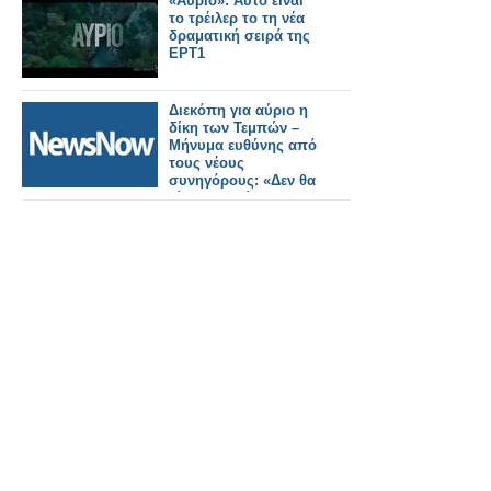
«Αύριο»: Αυτό ειναι
το τρέιλερ το τη νέα
δραματική σειρά της
ΕΡΤ1
Διεκόπη για αύριο η
δίκη των Τεμπών –
Μήνυμα ευθύνης από
τους νέους
συνηγόρους: «Δεν θα
γίνουμε αιτία
καθυστέρησης της
δίκης»