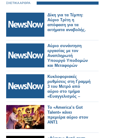
ΣΧΕΤΙΚΑ ΑΡΘΡΑ
Δίκη για τα Τέμπη:
Αύριο Τρίτη η
απόφαση για τα
αιτήματα αναβολής.
Αύριο συνάντηση
εργασίας με τον
Αναπληρωτή
Υπουργό Υποδομών
και Μεταφορών
Γιώργο Κώτσηρα θα
έχει ο Κωνσταντίνος
Κυκλοφοριακές
Γκιουλέκας.
ρυθμίσεις στη Γραμμή
3 του Μετρό από
αύριο στο τμήμα
«Ευαγγελισμός –
Κατεχάκη» – Ποιοι
σταθμοί θα κλείνουν
Το «America’s Got
στις 21:40.
Talent» κάνει
πρεμιέρα αύριο στον
ΑΝΤ1