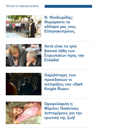
ΠΡΟΗΓΟΥΜΕΝΑ ΑΡΘΡΑ
Θ. Θεοδωρίδης:
Θυμόμαστε τα
αδέλφια μας τους
Ελληνοκυπρίους
Αυτά είναι τα τρία
βασικά λάθη των
Ευρωπαίων προς την
Ελλάδα!
Χαμηλότερες των
προσδοκιών οι
εισπράξεις του «Dark
Knight Rises»
Ομοφυλόφιλη η
Μέριλιν; Πικάντικες
λεπτομέρειες για την
ερωτική της ζωή!