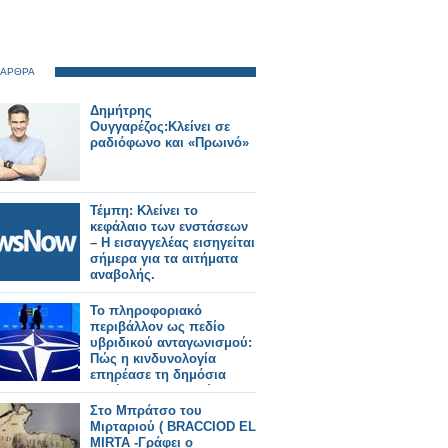
 ΑΡΘΡΑ
Δημήτρης
Ουγγαρέζος:Κλείνει σε
ραδιόφωνο και «Πρωινό»
Τέμπη: Κλείνει το
κεφάλαιο των ενστάσεων
– Η εισαγγελέας εισηγείται
σήμερα για τα αιτήματα
αναβολής.
Το πληροφοριακό
περιβάλλον ως πεδίο
υβριδικού ανταγωνισμού:
Πώς η κινδυνολογία
επηρέασε τη δημόσια
συζήτηση για τη Σύνοδο
του ΝΑΤΟ -Γράφει ο Δρ.
Στο Μπράτσο του
Κωνσταντίνος Π.
Μιρταριού ( BRACCIOD EL
Μπαλωμένος
MIRTA -Γράφει ο