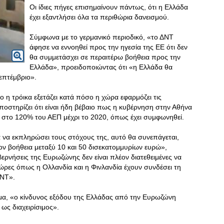
Οι ίδιες πήγες επισημαίνουν πάντως, ότι η Ελλάδα
έχει εξαντλήσει όλα τα περιθώρια δανεισμού.
Σύμφωνα με το γερμανικό περιοδικό, «το ΔΝΤ
άφησε να εννοηθεί προς την ηγεσία της ΕΕ ότι δεν
θα συμμετάσχει σε περαιτέρω βοήθεια προς την
Ελλάδα», προειδοποιώντας ότι «η Ελλάδα θα
επτέμβριο».
ο η τρόικα εξετάζει κατά πόσο η χώρα εφαρμόζει τις
ποστηρίζει ότι είναι ήδη βέβαιο πως η κυβέρνηση στην Αθήνα
ς στο 120% του ΑΕΠ μέχρι το 2020, όπως έχει συμφωνηθεί.
 να εκπληρώσει τους στόχους της, αυτό θα συνεπάγεται,
έον βοήθεια μεταξύ 10 και 50 δισεκατομμυρίων ευρώ»,
υβερνήσεις της Ευρωζώνης δεν είναι πλέον διατεθειμένες να
ώρες όπως η Ολλανδία και η Φινλανδία έχουν συνδέσει τη
ΔΝΤ».
ευμα, «ο κίνδυνος εξόδου της Ελλάδας από την Ευρωζώνη
ως διαχειρίσιμος».