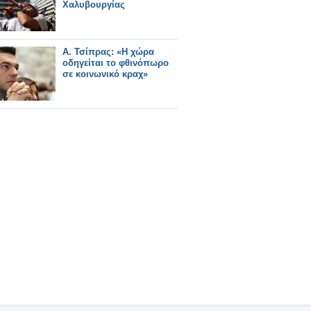
Χαλυβουργίας
Α. Τσίπρας: «Η χώρα
οδηγείται το φθινόπωρο
σε κοινωνικό κραχ»