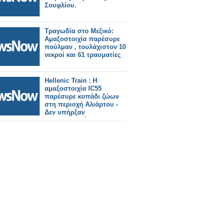
Σουφλίου.
Τραγωδία στο Μεξικό:
Αμαξοστοιχία παρέσυρε
πούλμαν , τουλάχιστον 10
νεκροί και 61 τραυματίες
Hellenic Train : Η
αμαξοστοιχία IC55
παρέσυρε κοπάδι ζώων
στη περιοχή Αλιάρτου -
Δεν υπήρξαν
τραυματισμοί