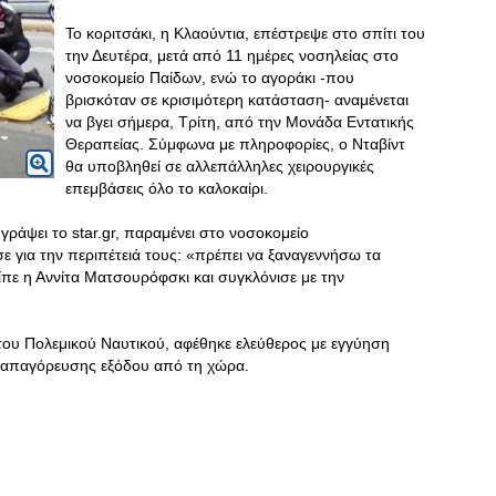
Το κοριτσάκι, η Κλαούντια, επέστρεψε στο σπίτι του
την Δευτέρα, μετά από 11 ημέρες νοσηλείας στο
νοσοκομείο Παίδων, ενώ το αγοράκι -που
βρισκόταν σε κρισιμότερη κατάσταση- αναμένεται
να βγει σήμερα, Τρίτη, από την Μονάδα Εντατικής
Θεραπείας. Σύμφωνα με πληροφορίες, ο Νταβίντ
θα υποβληθεί σε αλλεπάλληλες χειρουργικές
επεμβάσεις όλο το καλοκαίρι.
 γράψει το star.gr, παραμένει στο νοσοκομείο
ε για την περιπέτειά τους: «πρέπει να ξαναγεννήσω τα
είπε η Αννίτα Ματσουρόφσκι και συγκλόνισε με την
του Πολεμικού Ναυτικού, αφέθηκε ελεύθερος με εγγύηση
ς απαγόρευσης εξόδου από τη χώρα.