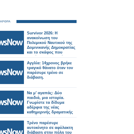
 ΑΡΘΡΑ
Survivor 2026: Η
ανακοίνωση του
Πολεμικού Ναυτικού της
Δομινικανής Δημοκρατίας
και το σκάφος που
παρέσυρε τον Σταύρο
Φλώρο
Αγγλία: 14χρονος βρήκε
τραγικό θάνατο όταν τον
παρέσυρε τρένο σε
διάβαση.
Να μ’ αγαπάς: Δύο
παιδιά, μια ιστορία.
Γνωρίστε τα δίδυμα
αδέρφια της νέας
καθημερινής δραματικής
σειράς του Alpha
Τρένο παρέσυρε
αυτοκίνητο σε αφύλακτη
διάβαση στην πόλη του