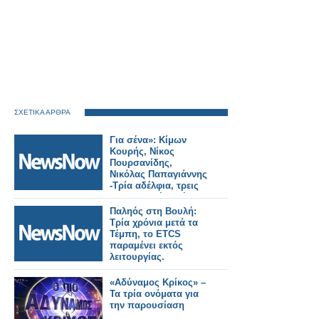
ΣΧΕΤΙΚΑ ΑΡΘΡΑ
Για σένα»: Κίμων
Κουρής, Νίκος
Πουρσανίδης,
Νικόλας Παπαγιάννης
-Τρία αδέλφια, τρεις
διαφορετικές αλήθειες
!
Παληός στη Βουλή:
Τρία χρόνια μετά τα
Τέμπη, το ETCS
παραμένει εκτός
λειτουργίας.
«Αδύναμος Κρίκος» –
Τα τρία ονόματα για
την παρουσίαση