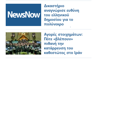
του ΠΦΣ
Δικαστήριο
αναγνώρισε ευθύνη
του ελληνικού
δημοσίου για το
πολύνεκρο
σιδηροδρομικό
δυστύχημα στα Τέμπη
Αγορές στοιχημάτων:
και επιδίκασε ποσό
Πότε «βλέπουν»
των 400.000 ευρώ
πιθανή την
κατάρρευση του
καθεστώτος στο Ιράν