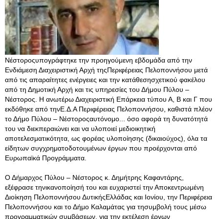
Νέστοροςυπογράφτηκε την προηγούμενη εβδομάδα από την
Ενδιάμεση Διαχειριστική Αρχή τηςΠεριφέρειας Πελοποννήσου μετά
από τις απαραίτητες ενέργειες και την κατάθεσησχετικού φακέλου
από τη Δημοτική Αρχή και τις υπηρεσίες του Δήμου Πύλου –
Νέστορος. Η ανωτέρω Διαχειριστική Επάρκεια τύπου Α, Β και Γ που
εκδόθηκε από τηνΕ.Δ.Α Περιφέρειας Πελοποννήσου, καθιστά πλέον
το Δήμο Πύλου – Νέστοροςαυτόνομο... όσο αφορά τη δυνατότητά
του να διεκπεραιώνει και να υλοποιεί μεδιοικητική
αποτελεσματικότητα, ως φορέας υλοποίησης (δικαιούχος), όλα τα
είδητων συγχρηματοδοτουμένων έργων που προέρχονται από
Ευρωπαϊκά Προγράμματα.
Ο Δήμαρχος Πύλου – Νέστορος κ. Δημήτρης Καφαντάρης,
εξέφρασε τηνικανοποίησή του και ευχαριστεί την Αποκεντρωμένη
Διοίκηση Πελοποννήσου ΔυτικήςΕλλάδας και Ιονίου, την Περιφέρεια
Πελοποννήσου και το Δήμο Καλαμάτας για τησυμβολή τους μέσω
προγραμματικών συμβάσεων, για την εκτέλεση έργων