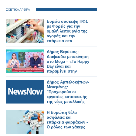
ΣΧΕΤΙΚΑ ΑΡΘΡΑ
Ευρεία σύσκεψη ΠΦΣ
με Φορείς για την
ομαλή λειτουργία της
αγοράς και την
επάρκεια στα
φάρμακα!
Δήμος Βερύκιος:
Διαψεύδει μετακίνηση
στο Mega – «Το Happy
Day είναι και
παραμένει στην
καρδιά μου»
Δήμος Αμπελοκήπων-
Μενεμένης:
"Προχωρούν οι
εργασίες κατασκευής
της νέας μεταλλικής
πεζογέφυρας στην
οδό Καλλιθέας"
Η Ευρώπη θέλει
ασφάλεια και
επάρκεια φαρμάκων -
Ο ρόλος των χάκερς