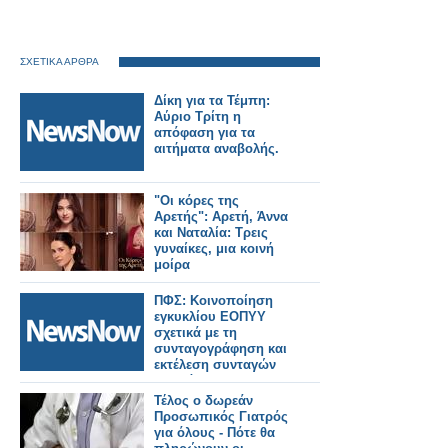
ΣΧΕΤΙΚΑ ΑΡΘΡΑ
Δίκη για τα Τέμπη:
Αύριο Τρίτη η
απόφαση για τα
αιτήματα αναβολής.
"Οι κόρες της
Αρετής": Αρετή, Άννα
και Ναταλία: Τρεις
γυναίκες, μια κοινή
μοίρα
ΠΦΣ: Κοινοποίηση
εγκυκλίου ΕΟΠΥΥ
σχετικά με τη
συνταγογράφηση και
εκτέλεση συνταγών
φαρμάκων για την
εξυπηρέτηση των
Τέλος ο δωρεάν
διακινούμενων
Προσωπικός Γιατρός
πολιτών
για όλους - Πότε θα