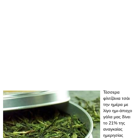
Τέσσερα
φλιτζάνια τσάι
την ημέρα με
λίγο ημι-άπαχο
γάλα μας δίνει
το 21% της
αναγκαίας
ημερησίας