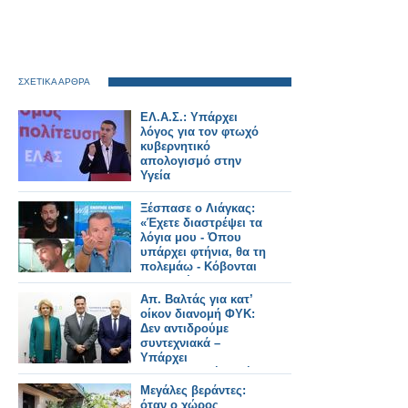
ΣΧΕΤΙΚΑ ΑΡΘΡΑ
ΕΛ.Α.Σ.: Υπάρχει
λόγος για τον φτωχό
κυβερνητικό
απολογισμό στην
Υγεία
Ξέσπασε ο Λιάγκας:
«Έχετε διαστρέψει τα
λόγια μου - Όπου
υπάρχει φτήνια, θα τη
πολεμάω - Κόβονται
εκπομπές και δεν
αντικαθίστανται
Απ. Βαλτάς για κατ’
οίκον διανομή ΦΥΚ:
Δεν αντιδρούμε
συντεχνιακά –
Υπάρχει
φαρμακευτική αρχή
και πρακτική
Μεγάλες βεράντες:
όταν ο χώρος