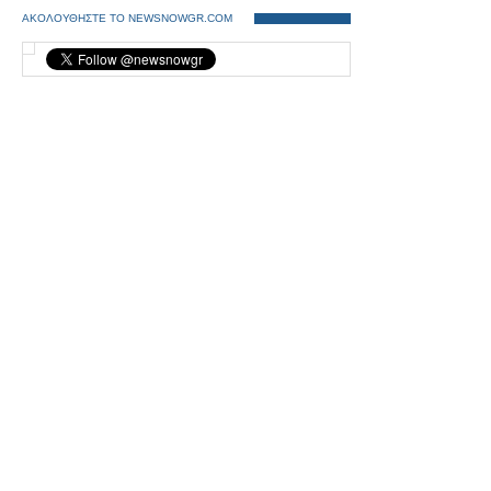
ΑΚΟΛΟΥΘΗΣΤΕ ΤΟ NEWSNOWGR.COM