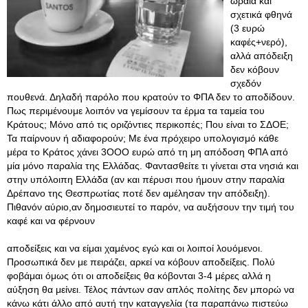
ωραία και
σχετικά φθηνά
(3 ευρώ
καφές+νερό),
αλλά απόδειξη
δεν κόβουν
σχεδόν
πουθενά. Δηλαδή παρόλο που κρατούν το ΦΠΑ δεν το αποδίδουν.
Πως περιμένουμε λοιπόν να γεμίσουν τα έρμα τα ταμεία του
Κράτους; Μόνο από τις οριζόντιες περικοπές; Που είναι το ΣΔΟΕ;
Τα παίρνουν ή αδιαφορούν; Με ένα πρόχειρο υπολογισμό κάθε
μέρα το Κράτος χάνει 3ΟΟΟ ευρώ από τη μη απόδοση ΦΠΑ από
μία μόνο παραλία της Ελλάδας. Φαντασθείτε τι γίνεται στα νησιά και
στην υπόλοιπη Ελλάδα (αν και πέρυσι που ήμουν στην παραλία
Δρέπανο της Θεσπρωτίας ποτέ δεν αμέλησαν την απόδειξη).
Πιθανόν αύριο,αν δημοσιευτεί το παρόν, να αυξήσουν την τιμή του
καφέ και να φέρνουν
αποδείξεις και να είμαι χαμένος εγώ και οι λοιποί λουόμενοι.
Προσωπικά δεν με πειράζει, αρκεί να κόβουν αποδείξεις. Πολύ
φοβάμαι όμως ότι οι αποδείξεις θα κόβονται 3-4 μέρες αλλά η
αύξηση θα μείνει. Τέλος πάντων σαν απλός πολίτης δεν μπορώ να
κάνω κάτι άλλο από αυτή την καταγγελία (τα παραπάνω πιστεύω