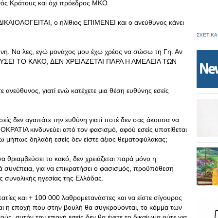
ηγός Κράτους και όχι πρόεδρος ΜΚΟ
ΚΑΙΟΛΟΓΕΙΤΑΙ, ο ηλίθιος ΕΠΙΜΕΝΕΙ και ο ανεύθυνος κάνει
ΣΧΕΤΙΚΑ
ύνη. Να λες, εγώ μονάχος μου έχω χρέος να σώσω τη Γη. Αν
ΜΒΕΥΣΕΙ ΤΟ ΚΑΚΟ, ΔΕΝ ΧΡΕΙΑΖΕΤΑΙ ΠΑΡΑ Η ΑΜΕΛΕΙΑ ΤΩΝ
ε ανεύθυνος, γιατί ενώ κατέχετε μια θέση ευθύνης εσείς
σείς δεν αγαπάτε την ευθύνη γιατί ποτέ δεν σας άκουσα να
ΗΜΟΚΡΑΤΙΑ κινδυνεύει από τον φασισμό, αφού εσείς υποτίθεται
πω μήπως δηλαδή εσείς δεν είστε άξιος θεματοφύλακας;
 να θριαμβεύσει το κακό, δεν χρειάζεται παρά μόνο η
συνέπεια, για να επικρατήσει ο φασισμός, προϋπόθεση
ης συνολικής ηγεσίας της Ελλάδας.
ατίες και + 100 000 λαθρομετανάστες και να είστε σίγουρος
ίναι η εποχή που στην βουλή θα συγκρούονται, το κόμμα των
ς, αυτήν την εποχή εσείς δεν θα έχετε το δικαίωμα ούτε για