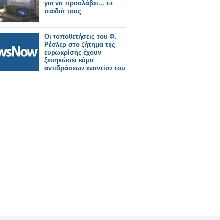
για να προσλάβει... τα
παιδιά τους
Οι τοποθετήσεις του Φ.
Ρέσλερ στο ζήτημα της
ευρωκρίσης έχουν
ξεσηκώσει κύμα
αντιδράσεων εναντίον του
στη Γερμανία. Ιδιαίτερα
αιχμηρή είναι η κριτική
στο πρόσωπο του
αντικαγκελαρίου από τη
γερμανική αντιπολίτευση,
η οποία έκανε λόγο για
«ανευθυνότητα».
Σοσιαλδημοκράτες και
Πράσινοι επέρριψαν χθες
–