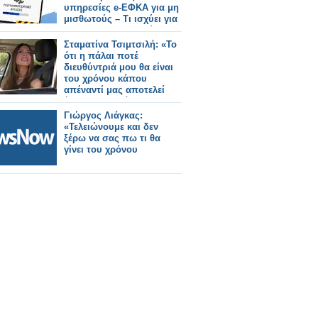
υπηρεσίες e-ΕΦΚΑ για μη
μισθωτούς – Τι ισχύει για
τους φαρμακοποιούς
Σταματίνα Τσιμτσιλή: «Το
ότι η πάλαι ποτέ
διευθύντριά μου θα είναι
του χρόνου κάπου
απέναντί μας αποτελεί
ένα ιντριγκαδόρικο
σχέδιο»
Γιώργος Λιάγκας:
«Τελειώνουμε και δεν
ξέρω να σας πω τι θα
γίνει του χρόνου