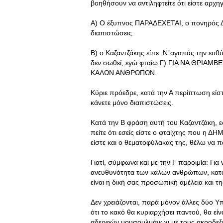
βοηθήσουν να αντιληφτείτε ότι είστε αρχ
Α) O έξυπνος ΠΑΡΑΔΕΧΕΤΑΙ, ο πονηρός ΔΙ
διαπιστώσεις.
Β) ο Καζαντζάκης είπε: Ν΄αγαπάς την ευθ
δεν σωθεί, εγώ φταίω Γ) ΓΙΑ ΝΑ ΘΡΙΑ
ΚΑΛΩΝ ΑΝΘΡΩΠΩΝ.
Κύριε πρόεδρε, κατά την Α περίπτωση είστ
κάνετε μόνο διαπιστώσεις.
Κατά την Β φράση αυτή του Καζαντζάκη, ε
πείτε ότι εσείς είστε ο φταίχτης που η Δ
είστε και ο θεματοφύλακας της, θέλω να 
Γιατί, σύμφωνα και με την Γ παροιμία: Για
ανευθυνότητα των καλών ανθρώπων, κατά 
είναι η δική σας προσωπική αμέλεια και τ
Δεν χρειάζονται, παρά μόνον άλλες δύο Υπ
ότι το κακό θα κυριαρχήσει παντού, θα ε
αδερφών μουσουλμάνων με τους ακροδεξιού