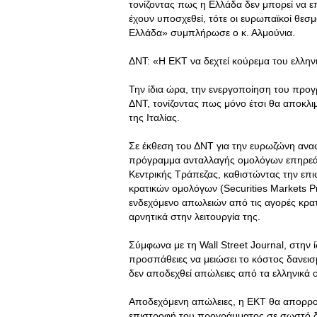
τονίζοντας πως η Ελλάδα δεν μπορεί να ε
έχουν υποσχεθεί, τότε οι ευρωπαϊκοί θεσμ
Ελλάδα» συμπλήρωσε ο κ. Αλμούνια.
ΔΝΤ: «Η ΕΚΤ να δεχτεί κούρεμα του ελλην
Την ίδια ώρα, την ενεργοποίηση του προ
ΔΝΤ, τονίζοντας πως μόνο έτσι θα αποκλι
της Ιταλίας.
Σε έκθεση του ΔΝΤ για την ευρωζώνη αναφ
πρόγραμμα ανταλλαγής ομολόγων επηρεάζ
Κεντρικής Τράπεζας, καθιστώντας την επ
κρατικών ομολόγων (Securities Markets P
ενδεχόμενο απωλειών από τις αγορές κρα
αρνητικά στην λειτουργία της.
Σύμφωνα με τη Wall Street Journal, στην ί
προσπάθειες να μειώσει το κόστος δανεισμ
δεν αποδεχθεί απώλειες από τα ελληνικά 
Αποδεχόμενη απώλειες, η ΕΚΤ θα απορροφ
επιστροφή του προγράμματος σε σωστό δ