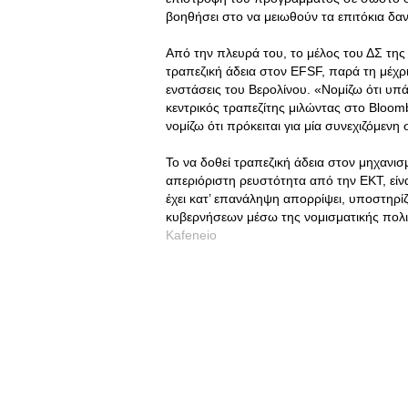
βοηθήσει στο να μειωθούν τα επιτόκια δανε
Από την πλευρά του, το μέλος του ΔΣ της
τραπεζική άδεια στον EFSF, παρά τη μέχρ
ενστάσεις του Βερολίνου. «Νομίζω ότι υπ
κεντρικός τραπεζίτης μιλώντας στο Bloo
νομίζω ότι πρόκειται για μία συνεχιζόμενη
Το να δοθεί τραπεζική άδεια στον μηχανι
απεριόριστη ρευστότητα από την ΕΚΤ, είνα
έχει κατ’ επανάληψη απορρίψει, υποστηρ
κυβερνήσεων μέσω της νομισματικής πολι
Kafeneio