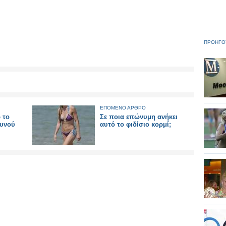
ΠΡΟΗΓΟ
ΕΠΟΜΕΝΟ ΑΡΘΡΟ
 το
Σε ποια επώνυμη ανήκει
ουνού
αυτό το φιδίσιο κορμί;