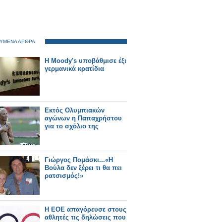
ΥΜΕΝΑ ΑΡΘΡΑ
Η Moody's υποβάθμισε έξι
γερμανικά κρατίδια
Εκτός Ολυμπιακών
αγώνων η Παπαχρήστου
για το σχόλιο της
Γιώργος Πομάσκι...«Η
Βούλα δεν ξέρει τι θα πει
ρατσισμός!»
Η ΕΟΕ απαγόρευσε στους
αθλητές τις δηλώσεις που