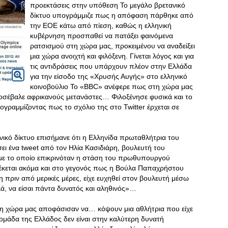
προεκτάσεις στην υπόθεση Το μεγάλο βρετανικό
δίκτυο υπογράμμιζε πως η απόφαση πάρθηκε από
την ΕΟΕ κάτω από πίεση, καθώς η ελληνική
κυβέρνηση προσπαθεί να πατάξει φαινόμενα
ρατσισμού στη χώρα μας, προκειμένου να αναδείξει
μια χώρα ανοιχτή και φιλόξενη. Γίνεται λόγος και για
τις αντιδράσεις που υπάρχουν πλέον στην Ελλάδα
για την είσοδο της «Χρυσής Αυγής» στο ελληνικό
κοινοβούλιο Το «BBC» ανέφερε πως στη χώρα μας
σέβαλε αφρικανούς μετανάστες… Φιλοξένησε φυσικά και το
ραμμίζοντας πως το σχόλιο της στο Twitter έρχεται σε
νικό δίκτυο επισήμανε ότι η Ελληνίδα πρωταθλήτρια του
ει ένα tweet από τον Ηλία Κασιδιάρη, βουλευτή του
με το οποίο επικρινόταν η στάση του πρωθυπουργού
έκεται ακόμα και στο γεγονός πως η Βούλα Παπαχρήστου
 πριν από μερικές μέρες, είχε ευχηθεί στον βουλευτή μέσω
ά, να είσαι πάντα δυνατός και αληθινός»…
τη χώρα μας αποφάσισαν να… κόψουν μια αθλήτρια που είχε
 ομάδα της Ελλάδος δεν είναι στην καλύτερη δυνατή