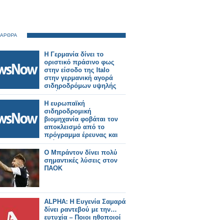
 ΑΡΘΡΑ
Η Γερμανία δίνει το
οριστικό πράσινο φως
στην είσοδο της Italo
στην γερμανική αγορά
σιδηροδρόμων υψηλής
ταχύτητας.
Η ευρωπαϊκή
σιδηροδρομική
βιομηχανία φοβάται τον
αποκλεισμό από το
πρόγραμμα έρευνας και
ανάπτυξης της ΕΕ 2028-
34.
Ο Μπράντον δίνει πολύ
σημαντικές λύσεις στον
ΠΑΟΚ
ALPHA: Η Ευγενία Σαμαρά
δίνει ραντεβού με την…
ευτυχία – Ποιοι ηθοποιοί