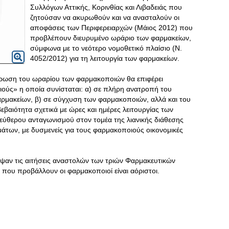
Συλλόγων Αττικής, Κορινθίας και Λιβαδειάς που
ζητούσαν να ακυρωθούν και να ανασταλούν οι
αποφάσεις των Περιφερειαρχών (Μάιος 2012) που
προβλέπουν διευρυμένο ωράριο των φαρμακείων,
σύμφωνα με το νεότερο νομοθετικό πλαίσιο (Ν.
4052/2012) για τη λειτουργία των φαρμακείων.
έρωση του ωραρίου των φαρμακοποιών θα επιφέρει
ύς» η οποία συνίσταται: α) σε πλήρη ανατροπή του
αρμακείων, β) σε σύγχυση των φαρμακοποιών, αλλά και του
βεβαιότητα σχετικά με ώρες και ημέρες λειτουργίας των
λεύθερου ανταγωνισμού στον τομέα της λιανικής διάθεσης
άτων, με δυσμενείς για τους φαρμακοποιούς οικονομικές
ιψαν τις αιτήσεις αναστολών των τριών Φαρμακευτικών
ί που προβάλλουν οι φαρμακοποιοί είναι αόριστοι.