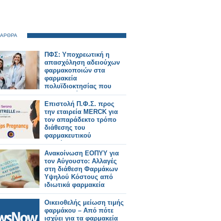
 ΑΡΘΡΑ
ΠΦΣ: Υποχρεωτική η
απασχόληση αδειούχων
φαρμακοποιών στα
φαρμακεία
πολυϊδιοκτησίας που
λειτουργούν με
διευρυμένο ωράριο
Επιστολή Π.Φ.Σ. προς
την εταιρεία MERCK για
τον απαράδεκτο τρόπο
διάθεσης του
φαρμακευτικού
σκευάσματος Ovitrelle
στα ιδιωτικά φαρμακεία
Ανακοίνωση ΕΟΠΥΥ για
τον Αύγουστο: Αλλαγές
στη διάθεση Φαρμάκων
Υψηλού Κόστους από
ιδιωτικά φαρμακεία
Οικειοθελής μείωση τιμής
φαρμάκου – Από πότε
ισχύει για τα φαρμακεία