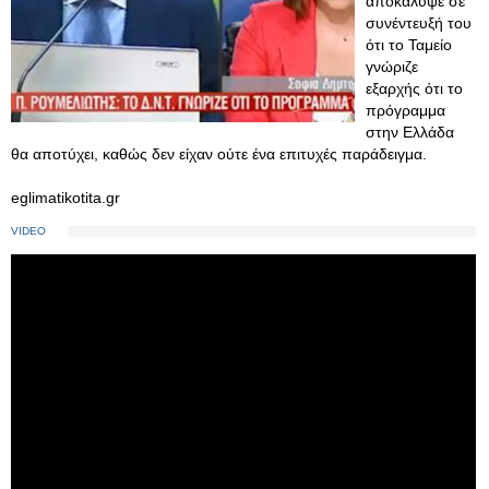
αποκάλυψε σε
συνέντευξή του
ότι το Ταμείο
γνώριζε
εξαρχής ότι το
πρόγραμμα
στην Ελλάδα
θα αποτύχει, καθώς δεν είχαν ούτε ένα επιτυχές παράδειγμα.
eglimatikotita.gr
VIDEO