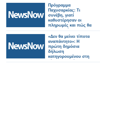
ΕΡΤ
Πρόγραμμα
Παχυσαρκίας: Τι
συνέβη, γιατί
καθυστέρησαν οι
πληρωμές και πώς θα
συνεχιστεί
«Δεν θα μείνει τίποτα
αναπάντητο»: Η
πρώτη δημόσια
δήλωση
κατηγορουμένου στη
δίκη για τα Τέμπη .