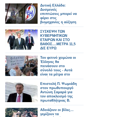
Δυτική Ελλάδα:
Δυσμενείς
επιπτώσεις μπορεί να
φέρει στις
βιομηχανίες η αύξηση
ρεύματος κατά 22%
ΣΥΣΚΕΨΗ ΤΩΝ
ΚΥΒΕΡΝΗΤΙΚΩΝ
ΕΤΑΙΡΩΝ ΚΑΙ ΣΤΟ
ΒΑΘΟΣ....ΜΕΤΡΑ 11,5
ΔΙΣ ΕΥΡΩ
Τον φετινό χειμώνα οι
Έλληνες θα
πεινάσουν στο
σύνολό τους - Αυτά
είναι τα μέτρα στο
πακέτο των 11,5
δισ.ευρώ
Επιστολή Π. Ψωμιάδη
στον πρωθυπουργό
Αντώνη Σαμαρά για
τον αποκλεισμό της
πρωταθλήτριας Β.
Παπαχρήστου
Αδειάζουν οι βίλες…
γεμίζουν τα