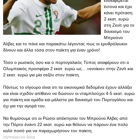
ενδιαφέρεται
έντονα και έχει
κάνει πρόταση
2 εκατ. ευρώ
στη Ζενίτ για το
δανεισμό του
Μπρούνο
Άλβες και το πάνε και παρακάτω λέγοντας πως οι ερυθρόλευκοι
δίνουν και άλλα τόσα στον παίκτη για έναν χρόνο!
Τόσο ο ρωσικός όσο και ο πορτογαλικός Τύπος αναφέρουν οτι ο
Ολυμπιακός προσφέρει 2 εκατ. ευρώ ως... «ενοίκιο» στην Ζενίτ και
2 εκατ. ευρώ για μία σεζόν στον παίκτη.
Πάντως το σίγουρο είναι οτι τα οικονομικά δεδομένα έχουν αλλάξει
και είναι σχεδόν απίθανο να δώσουν οι νταμπλούχοι 4-5 εκατ. ευρώ
για παίκτη και ομάδα και μάλιστα για δανεισμό του Πορτογάλου και
όχι για την αγορά του.
Να θυμίσουμε οτι οι Ρώσοι απέκτησαν τον Μπρούνο Άλβες από
την Πόρτο έναντι 22 εκατ. ευρώ και θέλουν να πάρουν ένα πολύ
καλό ποσό για να παραχωρήσουν τον παίκτη.
olympiacos-blog