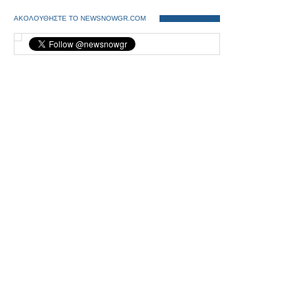
ΑΚΟΛΟΥΘΗΣΤΕ ΤΟ NEWSNOWGR.COM