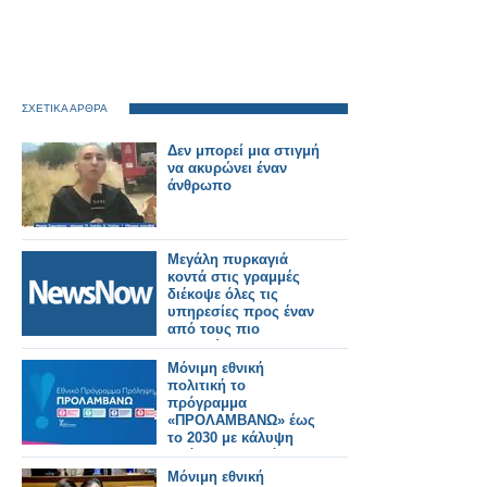
ΣΧΕΤΙΚΑ ΑΡΘΡΑ
Δεν μπορεί μια στιγμή
να ακυρώνει έναν
άνθρωπο
Μεγάλη πυρκαγιά
κοντά στις γραμμές
διέκοψε όλες τις
υπηρεσίες προς έναν
από τους πιο
πολυσύχναστους
σιδηροδρομικούς
Μόνιμη εθνική
σταθμούς του
πολιτική το
Λονδίνου.
πρόγραμμα
«ΠΡΟΛΑΜΒΑΝΩ» έως
το 2030 με κάλυψη
από τον Τακτικό
Προϋπολογισμό
Μόνιμη εθνική