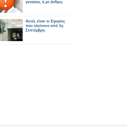
γυναίκες ή με άνδρες
Αυτές είναι οι Εφορίες
που κλείνουν από 1η
Σεπτέμβρη