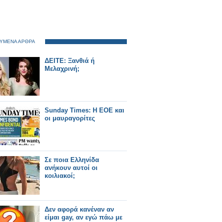
ΥΜΕΝΑ ΑΡΘΡΑ
ΔΕΙΤΕ: Ξανθιά ή
Μελαχρινή;
Sunday Times: Η ΕΟΕ και
οι μαυραγορίτες
Σε ποια Ελληνίδα
ανήκουν αυτοί οι
κοιλιακοί;
Δεν αφορά κανέναν αν
είμαι gay, αν εγώ πάω με