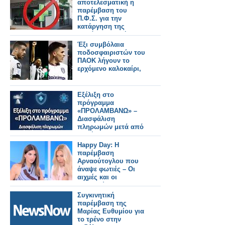
αποτελεσματική η
παρέμβαση του
Π.Φ.Σ. για την
κατάργηση της
παράνομης χρήσης
του πράσινου
Έξι συμβόλαια
σταυρού από
ποδοσφαιριστών του
καταστήματα
ΠΑΟΚ λήγουν το
HONDOS CENTER
ερχόμενο καλοκαίρι,
Εξέλιξη στο
πρόγραμμα
«ΠΡΟΛΑΜΒΑΝΩ» –
Διασφάλιση
πληρωμών μετά από
παρέμβαση ΠΦΣ
Happy Day: Η
παρέμβαση
Αρναούτογλου που
άναψε φωτιές – Οι
αιχμές και οι
αποκαλύψεις για την
πρωινή ζώνη
Συγκινητική
παρέμβαση της
Μαρίας Ευθυμίου για
το τρένο στην