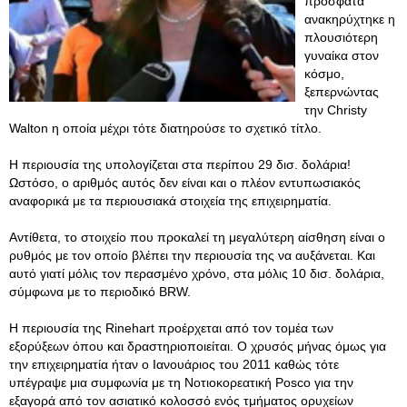
πρόσφατα
ανακηρύχτηκε η
πλουσιότερη
γυναίκα στον
κόσμο,
ξεπερνώντας
την Christy
Walton η οποία μέχρι τότε διατηρούσε το σχετικό τίτλο.
Η περιουσία της υπολογίζεται στα περίπου 29 δισ. δολάρια!
Ωστόσο, ο αριθμός αυτός δεν είναι και ο πλέον εντυπωσιακός
αναφορικά με τα περιουσιακά στοιχεία της επιχειρηματία.
Αντίθετα, το στοιχείο που προκαλεί τη μεγαλύτερη αίσθηση είναι ο
ρυθμός με τον οποίο βλέπει την περιουσία της να αυξάνεται. Και
αυτό γιατί μόλις τον περασμένο χρόνο, στα μόλις 10 δισ. δολάρια,
σύμφωνα με το περιοδικό BRW.
Η περιουσία της Rinehart προέρχεται από τον τομέα των
εξορύξεων όπου και δραστηριοποιείται. Ο χρυσός μήνας όμως για
την επιχειρηματία ήταν ο Ιανουάριος του 2011 καθώς τότε
υπέγραψε μια συμφωνία με τη Νοτιοκορεατική Posco για την
εξαγορά από τον ασιατικό κολοσσό ενός τμήματος ορυχείων