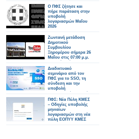
Ο ΠΦΣ ζήτησε και
πήρε παράταση στην
υποβολή
λογαριασμών Μαΐου
2026
Ζωντανή μετάδοση
Δημοτικού
Συμβουλίου
Ξηρομέρου σήμερα 26
Μαΐου στις 07:00 μ.μ.
Τεχνικό Πρόγραμμα
και δημοτικά τέλη
Διαδικτυακό
στην ημερήσια
σεμινάριο από τον
διάταξη.
ΠΦΣ για το SSO, τη
σύνδεση και την
υποβολή
λογαριασμών στη νέα
πύλη ΕΟΠΥΥ-ΚΜΕΣ
ΠΦΣ: Νέα Πύλη ΚΜΕΣ
– Οδηγίες υποβολής
μηνιαίων
λογαριασμών στη νέα
πύλη ΕΟΠΥΥ ΚΜΕΣ