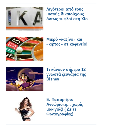
Λιγότεροι από τους
μισούς δικαιούχους
όντως τυφλοί στη Χίο
Μικρό «καζίνο» και
«κήπος» σε καφενείο!
Τι κάνουν σήμερα 12
γνωστά ζευγάρια της
Disney
Ε. Παπαρίζου:
Αγνώριστη... χωρίς
μακιγιάζ! ( Δείτε
Φωτογραφίες)