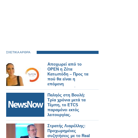
ΣΧΕΤΙΚΑ ΑΡΘΡΑ
Αποχωρεί από το
OPEN η Ζέτα
Κατωπόδη – Προς τα
πού θα είναι η
επόμενη
επαγγελματική της
στέγη; - Όλο το
Παληός στη Βουλή:
ρεπορτάζ
Τρία χρόνια μετά τα
Τέμπη, το ETCS
παραμένει εκτός
λειτουργίας.
Στρατής Λιαρέλλης:
Προχωρημένες
συζητήσεις με το Real