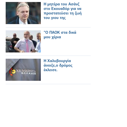
Η μητέρα του Ασάνζ
στο Εκουαδόρ για να
προστατεύσει τη ζωή
του γιου της
"Ο ΠΑΟΚ στα δικά
μου χέρια
H Χαλυβουργία
άνοιξε,ο δρόμος
έκλεισε.