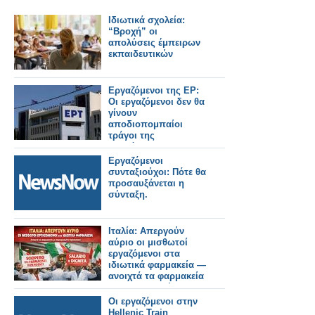
Ιδιωτικά σχολεία:
“Βροχή” οι
απολύσεις έμπειρων
εκπαιδευτικών
Εργαζόμενοι της ΕΡ:
Οι εργαζόμενοι δεν θα
γίνουν
αποδιοπομπαίοι
τράγοι της
τοξικότητας στους
τελικούς της GBL
Εργαζόμενοι
συνταξιούχοι: Πότε θα
προσαυξάνεται η
σύνταξη.
Ιταλία: Απεργούν
αύριο οι μισθωτοί
εργαζόμενοι στα
ιδιωτικά φαρμακεία —
ανοιχτά τα φαρμακεία
με περιορισμένο
προσωπικό
Οι εργαζόμενοι στην
Hellenic Train