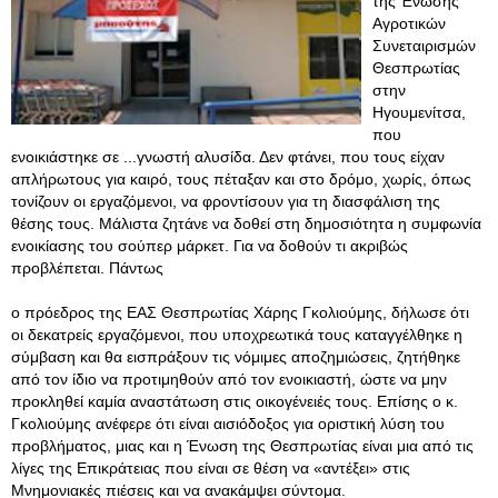
της Ένωσης
Αγροτικών
Συνεταιρισμών
Θεσπρωτίας
στην
Ηγουμενίτσα,
που
ενοικιάστηκε σε ...γνωστή αλυσίδα. Δεν φτάνει, που τους είχαν
απλήρωτους για καιρό, τους πέταξαν και στο δρόμο, χωρίς, όπως
τονίζουν οι εργαζόμενοι, να φροντίσουν για τη διασφάλιση της
θέσης τους. Μάλιστα ζητάνε να δοθεί στη δημοσιότητα η συμφωνία
ενοικίασης του σούπερ μάρκετ. Για να δοθούν τι ακριβώς
προβλέπεται. Πάντως
ο πρόεδρος της ΕΑΣ Θεσπρωτίας Χάρης Γκολιούμης, δήλωσε ότι
οι δεκατρείς εργαζόμενοι, που υποχρεωτικά τους καταγγέλθηκε η
σύμβαση και θα εισπράξουν τις νόμιμες αποζημιώσεις, ζητήθηκε
από τον ίδιο να προτιμηθούν από τον ενοικιαστή, ώστε να μην
προκληθεί καμία αναστάτωση στις οικογένειές τους. Επίσης ο κ.
Γκολιούμης ανέφερε ότι είναι αισιόδοξος για οριστική λύση του
προβλήματος, μιας και η Ένωση της Θεσπρωτίας είναι μια από τις
λίγες της Επικράτειας που είναι σε θέση να «αντέξει» στις
Μνημονιακές πιέσεις και να ανακάμψει σύντομα.