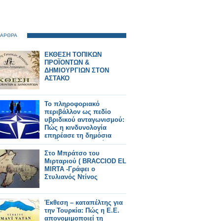
 ΑΡΘΡΑ
ΕΚΘΕΣΗ ΤΟΠΙΚΩΝ
ΠΡΟΪΟΝΤΩΝ &
ΔΗΜΙΟΥΡΓΙΩΝ ΣΤΟΝ
ΑΣΤΑΚΟ
Το πληροφοριακό
περιβάλλον ως πεδίο
υβριδικού ανταγωνισμού:
Πώς η κινδυνολογία
επηρέασε τη δημόσια
συζήτηση για τη Σύνοδο
του ΝΑΤΟ -Γράφει ο Δρ.
Στο Μπράτσο του
Κωνσταντίνος Π.
Μιρταριού ( BRACCIOD EL
Μπαλωμένος
MIRTA -Γράφει ο
Στυλιανός Ντίνος
Έκθεση – καταπέλτης για
την Τουρκία: Πώς η Ε.Ε.
απονομιμοποιεί τη