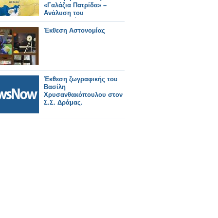
«Γαλάζια Πατρίδα» –
Ανάλυση του
Κωνσταντίνου
Μπαλωμένου
Έκθεση Αστονομίας
Έκθεση ζωγραφικής του
Βασίλη
Χρυσανθακόπουλου στον
Σ.Σ. Δράμας.