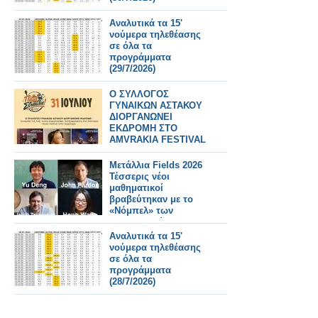
Αναλυτικά τα 15'
νούμερα τηλεθέασης
σε όλα τα
προγράμματα
(29/7/2026)
Ο ΣΥΛΛΟΓΟΣ
ΓΥΝΑΙΚΩΝ ΑΣΤΑΚΟΥ
ΔΙΟΡΓΑΝΩΝΕΙ
ΕΚΔΡΟΜΗ ΣΤΟ
AMVRAKIA FESTIVAL
ΣΤΙΣ 31/7/2026 ΣΤΗ
ΣΥΝΑΥΛΙΑ
Μετάλλια Fields 2026
ΧΑΤΖΗΦΡΑΓΚΕΤΑ
Τέσσερις νέοι
ΚΑΡΑΠΑΤΑΚΗ ΠΥΞ
μαθηματικοί
ΛΑΞ
βραβεύτηκαν με το
«Νόμπελ» των
Μαθηματικών
Αναλυτικά τα 15'
νούμερα τηλεθέασης
σε όλα τα
προγράμματα
(28/7/2026)