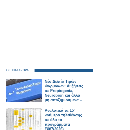
ΣΧΕΤΙΚΑ ΑΡΘΡΑ
Νέο Δελτίο Τιμών
Φαρμάκων: Αυξήσεις
σε Propiogenta,
Neurobion και άλλα
μη αποζημιούμενα –
Τι αλλάζει από
31/7/2026
Αναλυτικά τα 15'
νούμερα τηλεθέασης
σε όλα τα
προγράμματα
(30/7/2026)