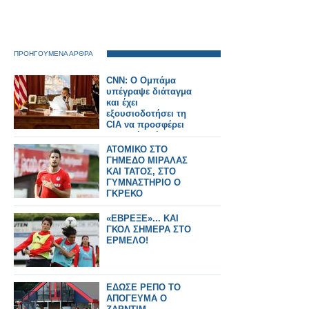
ΠΡΟΗΓΟΥΜΕΝΑ ΑΡΘΡΑ
CNN: Ο Ομπάμα
υπέγραψε διάταγμα
και έχει
εξουσιοδοτήσει τη
CIA να προσφέρει
μυστική στήριξη
στους αντάρτες της
ΑΤΟΜΙΚΟ ΣΤΟ
Συρίας!!
ΓΗΜΕΔΟ ΜΙΡΑΛΑΣ
ΚΑΙ ΤΑΤΟΣ, ΣΤΟ
ΓΥΜΝΑΣΤΗΡΙΟ Ο
ΓΚΡΕΚΟ
«ΕΒΡΕΞΕ»... ΚΑΙ
ΓΚΟΛ ΣΗΜΕΡΑ ΣΤΟ
ΕΡΜΕΛΟ!
ΕΔΩΣΕ ΡΕΠΟ ΤΟ
ΑΠΟΓΕΥΜΑ Ο