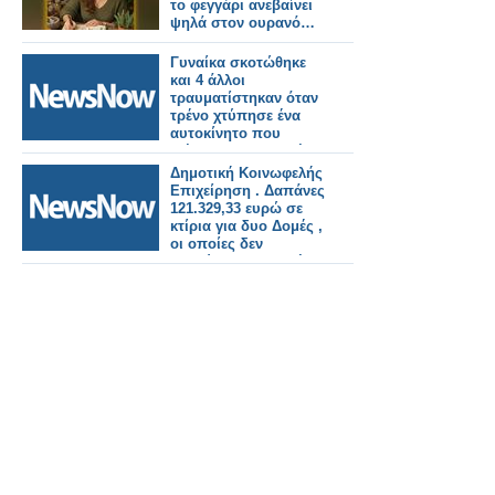
το φεγγάρι ανεβαίνει
ψηλά στον ουρανό…
Γυναίκα σκοτώθηκε
και 4 άλλοι
τραυματίστηκαν όταν
τρένο χτύπησε ένα
αυτοκίνητο που
διέσχιζε τις γραμμές
στη Νότια
Δημοτική Κοινωφελής
Καλιφόρνια. Βίντεο.
Επιχείρηση . Δαπάνες
121.329,33 ευρώ σε
κτίρια για δυο Δομές ,
οι οποίες δεν
λειτούργησαν ποτέ.
Δημοτικοί Σύμβουλοι
υπάρχουν; Η
υπόθεση χρήζει ναι ή
όχι πολλαπλού
ελέγχου; Έχουν ή δεν
έχουν πολλοί ευθύνες
σε πολλαπλά
επίπεδα;