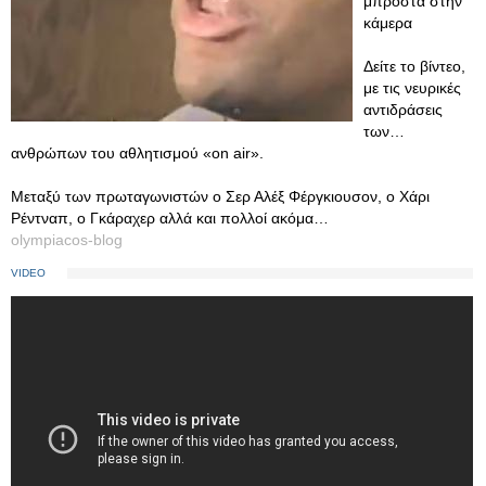
μπροστά στην
κάμερα
Δείτε το βίντεο,
με τις νευρικές
αντιδράσεις
των…
ανθρώπων του αθλητισμού «on air».
Μεταξύ των πρωταγωνιστών ο Σερ Αλέξ Φέργκιουσον, ο Χάρι
Ρέντναπ, ο Γκάραχερ αλλά και πολλοί ακόμα…
olympiacos-blog
VIDEO