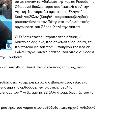
όπως έκαναν τα ινδάλματα της κυρίας Ρεπούση, οι
Οθωμανοί δουλέμποροι που “εκπολίτισαν” την
Αφρική. Να παρέμβει άμεσα και η Ελληνική
ΚουΚλουξΚλαν (Κουβελοκουρακοκουβεληδες)
ρουφιανεύοντας τον Πάτερ στις ανθρωπιστικές
οργανώσεις του Σόρος. Χαλά την πιάτσα.
Ο Σεβασμιότατος μητροπολίτης Κένυας κ.
Μακάριος δέχθηκε, προ αρκετών εβδομάδων, τον
πρωτότοκο γιο του πρωθυπουργού της Κένυας
Ραΐλα Οτίγκα, Φιντέλ Κάστρο, τον οποίο συνόδευε
την Ερυθραία.
υ να ενταχθεί ο Φιντέλ στους κόλπους της μίας, αγίας,
ιευθετήσεις, κατήχηση κ.τ.λ., ο σεβασμιότατος τέλεσε το
πτιστήρι της ορθόδοξης πατριαρχικής σχολής
τίσας τον Φιντέλ, μαζί με 22 άλλα άτομα, δίνοντάς του το
το μυστήριο του γάμου στον ορθόδοξο πατριαρχικό καθεδρικό