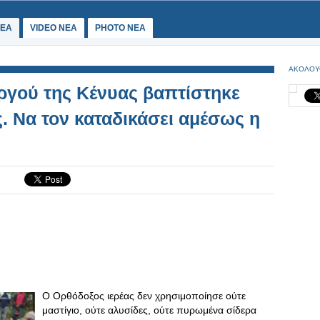
ΕΑ
VIDEO NEA
PHOTO NEA
ΑΚΟΛΟΥ
ργού της Κένυας βαπτίστηκε
. Να τον καταδικάσει αμέσως η
Ο Ορθόδοξος ιερέας δεν χρησιμοποίησε ούτε
μαστίγιο, ούτε αλυσίδες, ούτε πυρωμένα σίδερα