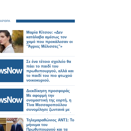
 ΑΡΘΡΑ
Μαρία Κίτσου: «Δεν
κατάλαβα αμέσως τον
χαμό που προκάλεσαν οι
"Άγριες Μέλισσες"»
Σε ένα τέτοιο σχολείο θα
πάει το παιδί του
πρωθυπουργού, αλλά και
το παιδί του πιο φτωχού
νοικοκυριού.
Διεκδίκηση προσφοράς
Με αφορμή την
ονομαστική της εορτή, η
Τίνα Μεσσαροπούλου
συνομίλησε ζωντανά με
την Σταματίνα Τσιμτσιλή
και την τηλεοπτική της
Τηλεμαραθώνιος ANT1: Το
παρέα το πρωινό της
μήνυμα του
Πέμπτης στο Happy Day
Πρωθυπουργού και τα