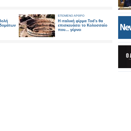
ΕΠΟΜΕΝΟ ΑΡΘΡΟ
βολή
Η ιταλική φίρμα Tod's θα
ιδομάτων
επισκευάσει το Κολοσσαίο
που... γέρνει