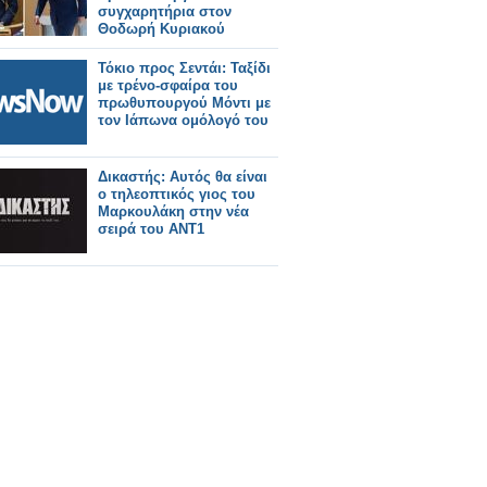
του Alpha. Κι αυτό, μιας
συγχαρητήρια στον
και αμέσως μετά τις ευχές
Θοδωρή Κυριακού
στους συνεργάτες που
βρίσκονταν μπροστά και
Τόκιο προς Σεντάι: Ταξίδι
πίσω από τις κά
με τρένο-σφαίρα του
πρωθυπουργού Μόντι με
τον Ιάπωνα ομόλογό του
Δικαστής: Αυτός θα είναι
ο τηλεοπτικός γιος του
Μαρκουλάκη στην νέα
σειρά του ΑΝΤ1