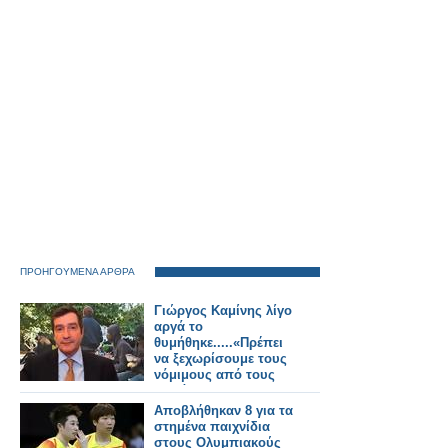
ΠΡΟΗΓΟΥΜΕΝΑ ΑΡΘΡΑ
Γιώργος Καμίνης λίγο
αργά το
θυμήθηκε.....«Πρέπει
να ξεχωρίσουμε τους
νόμιμους από τους
παράνομους
μετανάστες»
Αποβλήθηκαν 8 για τα
στημένα παιχνίδια
στους Ολυμπιακούς