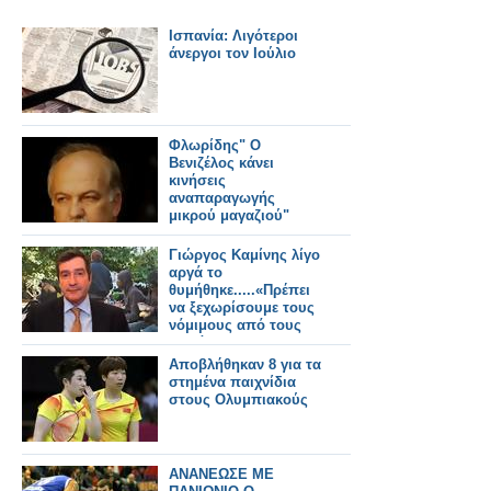
Ισπανία: Λιγότεροι
άνεργοι τον Ιούλιο
Φλωρίδης" Ο
Βενιζέλος κάνει
κινήσεις
αναπαραγωγής
μικρού μαγαζιού"
Γιώργος Καμίνης λίγο
αργά το
θυμήθηκε.....«Πρέπει
να ξεχωρίσουμε τους
νόμιμους από τους
παράνομους
μετανάστες»
Αποβλήθηκαν 8 για τα
στημένα παιχνίδια
στους Ολυμπιακούς
ΑΝΑΝΕΩΣΕ ΜΕ