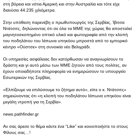
στη βόρεια και νότια Αμερική και στην Αυστραλία και τότε είχε
διανύσει 44.235 χιλιόμετρα.
Στην υπόθεση παρενέβη ο πρωθυπουργός της Σερβίας, Ίβιτσα
Ντάτσιτς, δηλώνοντας ότι σε όλα τα ΜΜΕ της χώρας θα αποσταλεί
μαγνητοσκοπημένο οπτικό υλικό και φωτογραφία από την κλοπή
του ποδηλάτου του Ιάπωνα υπηκόου μπροστά από το εμπορικό
κέντρο «Ούστσε» στη συνοικία νέο Βελιγράδι.
Οι υπηρεσίες ασφάλειας δεν κατόρθωσαν να αναγνωρίσουν το
δράστη και γι αυτό μέσω των ΜΜΕ ζητούν από τους πολίτες, αν
έχουν οποιαδήποτε πληροφορία να ενημερώσουν το υπουργείο
Εσωτερικών της Σερβίας.
«Ελπίζουμε να επιλύσουμε το ζήτημα αυτό», είπε ο κ. Ντάτσιτς»
σημειώνοντας ότι «η κλοπή του ποδηλάτου Ιάπωνα υπηκόου είναι
μεγάλη ντροπή για τη Σερβία».
news.pathfinder.gr
Αν σας άρεσε το θέμα κάντε ένα “Like” και κοινοποιήστε το στους
Φίλους σας…!