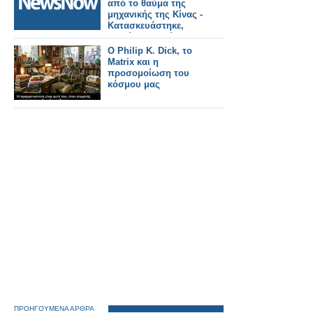
από το θαύμα της
μηχανικής της Κίνας -
Κατασκευάστηκε,
κοντά στο Πεκίνο, σε
2 χρόνια ο
Ο Philip K. Dick, το
μεγαλύτερος
Matrix και η
σιδηροδρομικός
προσομοίωση του
σταθμός του κόσμου.
κόσμου μας
ΠΡΟΗΓΟΥΜΕΝΑ ΑΡΘΡΑ