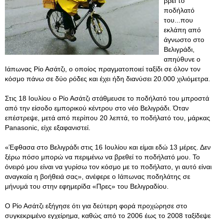
βρει το
ποδήλατό
του...που
εκλάπη από
άγνωστο στο
Βελιγράδι,
απηύθυνε ο
Ιάπωνας Ρίο Ασάτζι, ο οποίος πραγματοποιεί ταξίδι σε όλον τον
κόσμο πάνω σε δύο ρόδες και έχει ήδη διανύσει 20.000 χιλιόμετρα.
Στις 18 Ιουλίου ο Ρίο Ασάτζι στάθμευσε το ποδήλατό του μπροστά
από την είσοδο εμπορικού κέντρου στο νέο Βελιγράδι. Όταν
επέστρεψε, μετά από περίπου 20 λεπτά, το ποδήλατό του, μάρκας
Panasonic, είχε εξαφανιστεί.
«Έφθασα στο Βελιγράδι στις 16 Ιουλίου και είμαι εδώ 13 μέρες. Δεν
ξέρω πόσο μπορώ να περιμένω να βρεθεί το ποδήλατό μου. Το
όνειρό μου είναι να γυρίσω τον κόσμο με το ποδήλατο, γι αυτό είναι
αναγκαία η βοήθειά σας», ανέφερε ο Ιάπωνας ποδηλάτης σε
μήνυμά του στην εφημερίδα «Πρες» του Βελιγραδίου.
Ο Ρίο Ασάτζι εξήγησε ότι για δεύτερη φορά προχώρησε στο
συγκεκριμένο εγχείρημα, καθώς από το 2006 έως το 2008 ταξίδεψε