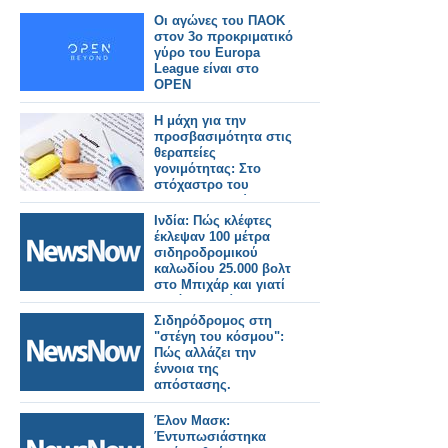
Οι αγώνες του ΠΑΟΚ
στον 3ο προκριματικό
γύρο του Europa
League είναι στο
OPEN
Η μάχη για την
προσβασιμότητα στις
θεραπείες
γονιμότητας: Στο
στόχαστρο του
φαρμακευτικού
κόσμου οι πρακτικές
Ινδία: Πώς κλέφτες
της εταιρείας Merck
έκλεψαν 100 μέτρα
σιδηροδρομικού
καλωδίου 25.000 βολτ
στο Μπιχάρ και γιατί
αυτό συμβαίνει
συνεχώς.
Σιδηρόδρομος στη
"στέγη του κόσμου":
Πώς αλλάζει την
έννοια της
απόστασης.
Έλον Μασκ:
Έντυπωσιάστηκα