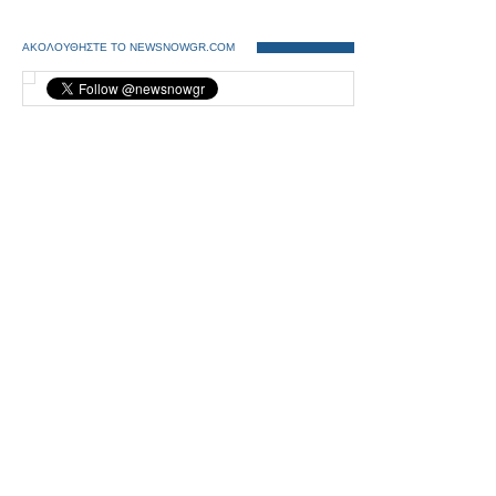
ΑΚΟΛΟΥΘΗΣΤΕ ΤΟ NEWSNOWGR.COM