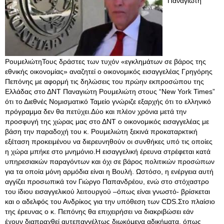
Παναγιώτη
ΡουμελιώτηΤους δράστες των τυχόν «εγκλημάτων σε βάρος της
εθνικής οικονομίας» αναζητεί ο οικονομικός εισαγγελέας Γρηγόρης
Πεπόνης με αφορμή τις δηλώσεις του πρώην εκπροσώπου της
Ελλάδας στο ΔΝΤ Παναγιώτη Ρουμελιώτη στους “New York Times”
ότι το Διεθνές Νομισματικό Ταμείο γνώριζε εξαρχής ότι το ελληνικό
πρόγραμμα δεν θα πετύχει.Δύο και πλέον χρόνια μετά την
προσφυγή της χώρας μας στο ΔΝΤ ο οικονομικός εισαγγελέας με
βάση την παραδοχή του κ. Ρουμελιώτη ξεκινά προκαταρκτική
εξέταση προκειμένου να διερευνηθούν οι συνθήκες υπό τις οποίες
η χώρα μπήκε στο μνημόνιο.Η εισαγγελική έρευνα στρέφεται κατά
υπηρεσιακών παραγόντων και όχι σε βάρος πολιτικών προσώπων
για τα οποία μόνη αρμόδια είναι η Βουλή. Ωστόσο, η ενέργεια αυτή
αγγίζει προσωπικά τον Γιώργο Παπανδρέου, ενώ στο στόχαστρο
του ίδιου εισαγγελικού λειτουργού –όπως είναι γνωστό- βρίσκεται
και ο αδελφός του Ανδρίκος για την υπόθεση των CDS.Στο πλαίσιο
της έρευνας ο κ
. Πεπόνης θα επιχειρήσει να διακριβώσει εάν
έχουν διαπραχθεί αυτεπαγγέλτως διωκόμενα αδικήματα, όπως