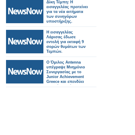
αναβολής.
Δίκη Τέμπη: Η
εισαγγελέας προτείνει
για τα νέα αιτήματα
των συνηγόρων
υποστήριξης.
Η εισαγγελέας
Λάρισας έδωσε
εντολή για εκταφή 9
σορών θυμάτων των
Τεμπών.
Ο Όμιλος Antenna
υπέγραψε Μνημόνιο
Συνεργασίας με το
Junior Achievement
Greece και επενδύει
στη νέα γενιά