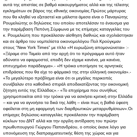
αυτά της απιστίας σε βαθμό κακουργήματος αλλά και της τέλεσης
εγκλημάτων σε βάρος της εθνικής οικονομίας.Πρώτος μάρτυρας
που θα κληθεί να εξεταστεί και μάλιστα άμεσα είναι ο Παναγιώτης
Ρουμελιώτης οι δηλώσεις του οποίου αποτελέσαν το έναυσμα για
την παρέμβαση Πεπόνη.Σύμφωνα με τις επίμαχες καταγγελίες του
κ. Ρουμελιώτη που προκάλεσαν αίσθηση διεθνώς και σχολιάστηκαν
και σε άρθρο του νομπελίστα οικονομολόγου Πολ Κρούγκμαν
στους “New York Times” με τίτλο «Η ευρωζώνη απομονώνεται» :-
«Ξέραμε στο Ταμείο από την αρχή ότι το πρόγραμμα αυτό ήταν
αδύνατο να εφαρμοστεί, επειδή δεν είχαμε κανένα, μα κανένα,
επιτυχημένο παράδειγμα».- «Η τρόικα υποτίμησε τις αρνητικές
επιδράσεις που θα είχε το φάρμακό της στην ελληνική οικονομία».-
«Το μεγαλύτερο πρόβλημα είναι ότι οι μεγάλες περικοπές
συνέβαλαν στο καθοδικό σπιράλ αποδεκατίζοντας την οικονομική
ζήτηση εντός της Ελλάδας».- «Το επιχείρημα που συνήθως
χρησιμοποιείται από την τρόικα για να ασκήσει κριτική στην Ελλάδα
– και για να αγνοήσει τα δικά της λάθη – είναι πως η βαθιά ύφεση
οφείλεται στη μη εφαρμογή των διαρθρωτικών μεταρρυθμίσεων».Οι
επίμαχες δηλώσεις-καταγγελίες προκάλεσαν την παρέμβαση
κύκλων του ΔΝΤ αλλά και την οργίλη αντίδραση του πρώην
πρωθυπουργού Γιώργου Παπανδρέου, ο οποίος έκανε λόγο για
υπονόμευση της διαπραγματευτικής θέση της χώρας και για