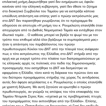
επιλεκτική μνήμη.Διερωτήθηκε γιατί δεν ενημέρωσε-ως όφειλε-
κανέναν από την ελληνική κυβέρνηση, γιατί δεν έθεσε το ζήτημα
στο διοικητικό Συμβούλιο του Ταμείου για να εισπράξει κάποια
υπεύθυνη απάντηση και επίσης γιατί ο πρώην εκπρόσωπός μας
στο ΔΝΤ δεν παραιτήθηκε γνωρίζοντας ότι το πρόγραμμα θα
οδηγούσε σε αποτυχία.«Η μνήμη του κ. Ρουμελιώτη επανήλθε όταν
αποχώρησε από το Διεθνές Νομισματικό Ταμείο και εντάχθηκε στον
ιδιωτικό τομέα… Ο καθένας μπορεί να βγάζει το ψωμί του με τον
τρόπο που επιθυμεί αλλά όλοι βγάζουμε τα συμπεράσματά μας»
ήταν η απάντηση του περιβάλλοντος του πρώην
πρωθυπουργού.Κύκλοι του ΔΝΤ από την πλευρά τους ανέφεραν
πως ο τότε εκπρόσωπος της Ελλάδας στο ΔΝΤ στήριξε από την
αρχή και με ενεργό τρόπο στο πλαίσιο των διαπραγματεύσεων με
τις ελληνικές αρχές τις πολιτικές στο πεδίο της δημοσιονομικής
προσαρμογής που εισηγήθηκε το ΔΝΤ και δεσμεύτηκε να
εφαρμόσει η Ελλάδα, τόσο κατά τη διάρκεια του πρώτου όσο και
του δεύτερου προγράμματος στήριξης της χώρας.Τις αντιδράσεις
αυτές δεν άφησε ασχολίαστες ο κ. Ρουμελιώτης ο οποίος επανήλθε
με γραπτή δήλωση. Με αυτή ζητούσε να ερωτηθεί ο πρώην
πρωθυπουργός, αν γνώριζε τις απόψεις του τότε επικεφαλής του
Ταμείου Ντομινίκ Στρος Καν, «σχετικά με τις προβληματικές πτυχές
του προγράμματος που εκπονήθηκε από την Ελλάδα». Επίσης,
καλούσε τον κ. Παπανδρέου να διευκρινίσει: α) Γιατί δεν επιδίωξε