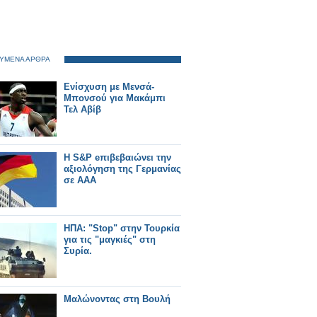
ΥΜΕΝΑ ΑΡΘΡΑ
Ενίσχυση με Μενσά-
Μπονσού για Μακάμπι
Τελ Αβίβ
Η S&P eπιβεβαιώνει την
αξιολόγηση της Γερμανίας
σε ΑΑΑ
ΗΠΑ: "Stop" στην Τουρκία
για τις "μαγκιές" στη
Συρία.
Μαλώνοντας στη Βουλή