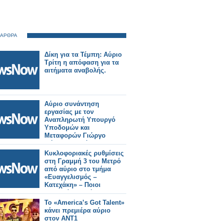
 ΑΡΘΡΑ
Δίκη για τα Τέμπη: Αύριο
Τρίτη η απόφαση για τα
αιτήματα αναβολής.
Αύριο συνάντηση
εργασίας με τον
Αναπληρωτή Υπουργό
Υποδομών και
Μεταφορών Γιώργο
Κώτσηρα θα έχει ο
Κωνσταντίνος
Κυκλοφοριακές ρυθμίσεις
Γκιουλέκας.
στη Γραμμή 3 του Μετρό
από αύριο στο τμήμα
«Ευαγγελισμός –
Κατεχάκη» – Ποιοι
σταθμοί θα κλείνουν στις
21:40.
Το «America’s Got Talent»
κάνει πρεμιέρα αύριο
στον ΑΝΤ1