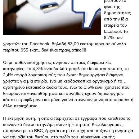
βλέπουν το
φως της
δημοσιότητας
από την ίδια
εταιρεία του
facebook Το
8,7% των
χρηστών του Facebook, δηλαδή 83,09 εκατομμύρια σε σύνολο
περίπου 955 εκατ., δεν είναι πραγματικοί!!!
Οι μη αυθεντικοί χρήστες ανήκουν σε τρεις διαφορετικές
κατηγορίες: Το 4,8% είναι διπλά προφίλ του ίδιου προσώπου, το
2,4% αφορά λογαριασμούς που έχουν δημιουργήσει διάφοροι
χρήστες για μία εταιρία, ένα μη κερδοσκοπικό οργανισμό ή το…
αγαπημένο κατοικίδιο ζωάκι τους, ενώ το 1,5% είναι χρήστες που
θεωρούνται «ανεπιθύμητοι» και συνήθως έχουν δημιουργήσει
κάποιο προφίλ μόνο και μόνο για να στέλνουν μηνύματα «spam» ή
άλλο περιεχόμενο.
Η εκτίμηση αυτή, η οποία περιέχεται σε έγγραφα που κατέθεσε το
κοινωνικό δίκτυο στην Αμερικανική Επιτροπή Κεφαλαιαγοράς,
σύμφωνα με το BBC, έρχεται σε μία εποχή που αυξάνει η ανησυχία
για την αξία του δικτύου στο πεδίο του μάρκετινγκ και της