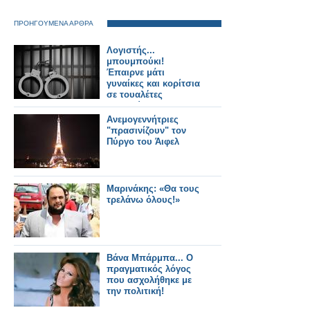
ΠΡΟΗΓΟΥΜΕΝΑ ΑΡΘΡΑ
Λογιστής...
μπουμπούκι!
Έπαιρνε μάτι
γυναίκες και κορίτσια
σε τουαλέτες
μαγαζιών
Ανεμογεννήτριες
"πρασινίζουν" τον
Πύργο του Άιφελ
Μαρινάκης: «Θα τους
τρελάνω όλους!»
Βάνα Μπάρμπα... Ο
πραγματικός λόγος
που ασχολήθηκε με
την πολιτική!