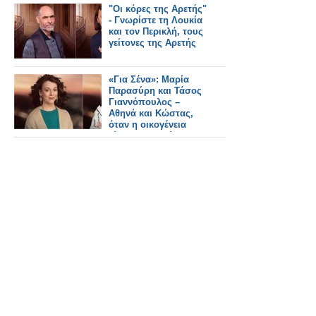
σιδηροδρομικούς
"Οι κόρες της Αρετής"
σταθμούς του
- Γνωρίστε τη Λουκία
Λονδίνου.
και τον Περικλή, τους
γείτονες της Αρετής
«Για Σένα»: Μαρία
Παρασύρη και Τάσος
Γιαννόπουλος –
Αθηνά και Κώστας,
όταν η οικογένεια
γίνεται καταφύγιο