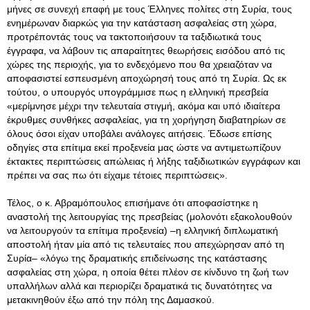
μήνες σε συνεχή επαφή με τους Έλληνες πολίτες στη Συρία, τους
ενημέρωναν διαρκώς για την κατάσταση ασφαλείας στη χώρα,
προτρέποντάς τους να τακτοποιήσουν τα ταξιδιωτικά τους
έγγραφα, να λάβουν τις απαραίτητες θεωρήσεις εισόδου από τις
χώρες της περιοχής, για το ενδεχόμενο που θα χρειαζόταν να
αποφασιστεί εσπευσμένη αποχώρησή τους από τη Συρία
. Ως εκ
τούτου, ο υπουργός υπογράμμισε πως η ελληνική πρεσβεία
«μερίμνησε μέχρι την τελευταία στιγμή, ακόμα και υπό ιδιαίτερα
έκρυθμες συνθήκες ασφαλείας, για τη χορήγηση διαβατηρίων σε
όλους όσοι είχαν υποβάλει ανάλογες αιτήσεις. Έδωσε επίσης
οδηγίες στα επίτιμα εκεί προξενεία μας ώστε να αντιμετωπίζουν
έκτακτες περιπτώσεις απώλειας ή λήξης ταξιδιωτικών εγγράφων και
πρέπει να σας πω ότι είχαμε τέτοιες περιπτώσεις».
Τέλος, ο κ. Αβραμόπουλος επισήμανε ότι αποφασίστηκε η
αναστολή της λειτουργίας της πρεσβείας (μολονότι εξακολουθούν
να λειτουργούν τα επίτιμα προξενεία) –η ελληνική διπλωματική
αποστολή ήταν μία από τις τελευταίες που απεχώρησαν από τη
Συρία– «λόγω της δραματικής επιδείνωσης της κατάστασης
ασφαλείας στη χώρα, η οποία θέτει πλέον σε κίνδυνο τη ζωή των
υπαλλήλων αλλά και περιορίζει δραματικά τις δυνατότητες να
μετακινηθούν έξω από την πόλη της Δαμασκού.