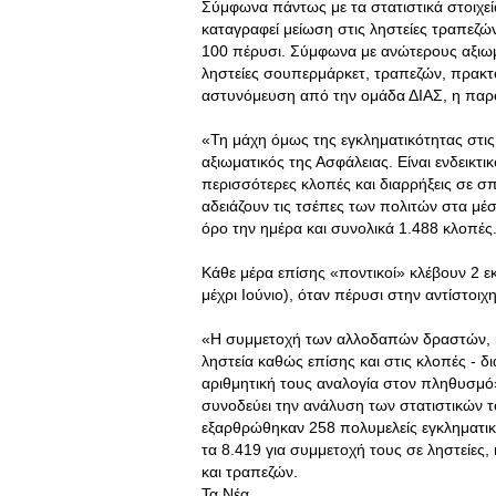
Σύμφωνα πάντως με τα στατιστικά στοιχεί
καταγραφεί μείωση στις ληστείες τραπεζών
100 πέρυσι. Σύμφωνα με ανώτερους αξιωμ
ληστείες σουπερμάρκετ, τραπεζών, πρακτ
αστυνόμευση από την ομάδα ΔΙΑΣ, η παρου
«Τη μάχη όμως της εγκληματικότητας στις
αξιωματικός της Ασφάλειας. Είναι ενδεικ
περισσότερες κλοπές και διαρρήξεις σε σπί
αδειάζουν τις τσέπες των πολιτών στα μ
όρο την ημέρα και συνολικά 1.488 κλοπές
Κάθε μέρα επίσης «ποντικοί» κλέβουν 2 ε
μέχρι Ιούνιο), όταν πέρυσι στην αντίστοι
«Η συμμετοχή των αλλοδαπών δραστών, κ
ληστεία καθώς επίσης και στις κλοπές - δ
αριθμητική τους αναλογία στον πληθυσμό
συνοδεύει την ανάλυση των στατιστικών 
εξαρθρώθηκαν 258 πολυμελείς εγκληματι
τα 8.419 για συμμετοχή τους σε ληστείες,
και τραπεζών.
Τα Νέα