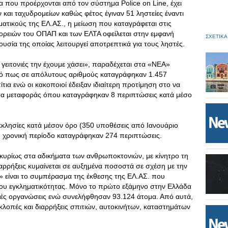
α που προέρχονται από τον σύστημα Ρolice on Line, έχει
 και ταχυδρομείων καθώς φέτος έγιναν 51 ληστείες έναντι
ατικούς της ΕΛ.ΑΣ., η μείωση που καταγράφεται στις
ορειών του ΟΠΑΠ και των ΕΛΤΑ οφείλεται στην εμφανή
ΣΧΕΤΙΚΑ
σία της οποίας λειτουργεί αποτρεπτικά για τους ληστές.
 γειτονιές την έχουμε χάσει», παραδέχεται στα «ΝΕΑ»
τικό πως σε απόλυτους αριθμούς καταγράφηκαν 1.457
τια ενώ οι κακοποιοί έδειξαν ιδιαίτερη προτίμηση στο να
έσα μεταφοράς όπου καταγράφηκαν 8 περιπτώσεις κατά μέσο
.
κκλησίες κατά μέσον όρο (350 υποθέσεις από Ιανουάριο
χη χρονική περίοδο καταγράφηκαν 274 περιπτώσεις.
υρίως στα αδικήματα των ανθρωποκτονιών, με κίνητρο τη
ιαρρήξεις κυμαίνεται σε αυξημένα ποσοστά σε σχέση με την
» είναι το συμπέρασμα της έκθεσης της ΕΛ.ΑΣ. που
του εγκληματικότητας. Μόνο το πρώτο εξάμηνο στην Ελλάδα
κές οργανώσεις ενώ συνελήφθησαν 93.124 άτομα. Από αυτά,
 κλοπές και διαρρήξεις σπιτιών, αυτοκινήτων, καταστημάτων