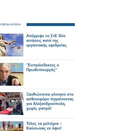
ΥΜΕΝΑ ΑΡΘΡΑ
Απέρριψε το ΣτΕ δύο
αιτήσεις κατά της
εργασιακής εφεδρείας
"Ευπρόσδεκτος ο
Πρωθυπουργός"
Ξανθιώτισσα γέννησε στο
ασθενοφόρο πηγαίνοντας
για Αλεξανδρούπολη,
χωρίς γιατρό!
Τέλος τα μελτέμια –
Καύσωνας εν όψει!